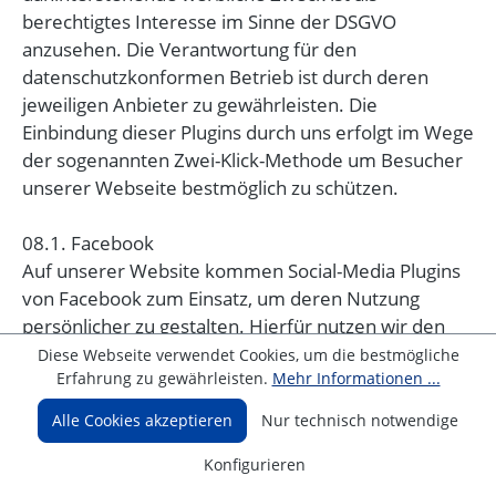
berechtigtes Interesse im Sinne der DSGVO
anzusehen. Die Verantwortung für den
datenschutzkonformen Betrieb ist durch deren
jeweiligen Anbieter zu gewährleisten. Die
Einbindung dieser Plugins durch uns erfolgt im Wege
der sogenannten Zwei-Klick-Methode um Besucher
unserer Webseite bestmöglich zu schützen.
08.1. Facebook
Auf unserer Website kommen Social-Media Plugins
von Facebook zum Einsatz, um deren Nutzung
persönlicher zu gestalten. Hierfür nutzen wir den
„LIKE“ oder „TEILEN“-Button. Es handelt sich dabei
Diese Webseite verwendet Cookies, um die bestmögliche
Erfahrung zu gewährleisten.
Mehr Informationen ...
um ein Angebot von Facebook. Wenn Sie eine Seite
unseres Webauftritts aufrufen, die ein solches
Alle Cookies akzeptieren
Nur technisch notwendige
Plugin enthält, baut Ihr Browser eine direkte
Verbindung mit den Servern von Facebook auf. Der
Konfigurieren
Inhalt des Plugins wird von Facebook direkt an Ihren