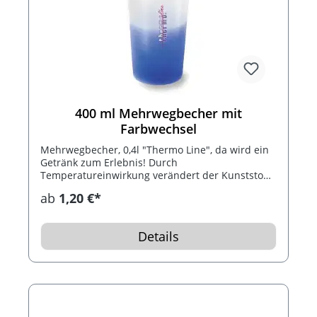
400 ml Mehrwegbecher mit
Farbwechsel
Mehrwegbecher, 0,4l "Thermo Line", da wird ein
Getränk zum Erlebnis! Durch
Temperatureinwirkung verändert der Kunststoff
seine Farbe. Verschiedene Varianten und
ab
1,20 €*
Ausführungen möglich.
Details