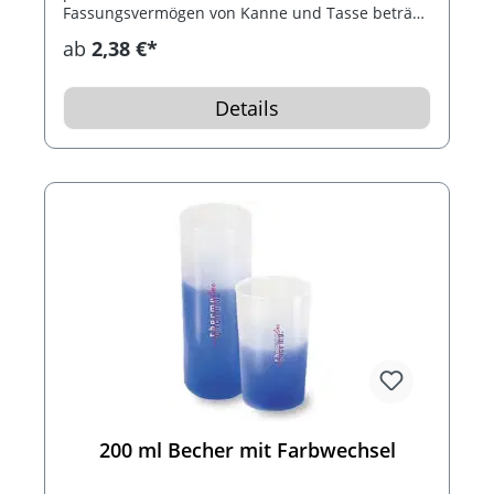
Fassungsvermögen von Kanne und Tasse beträgt
ca. 0,25 L. Das Set ist aus Keramik und für die
ab
2,38 €*
Spülmaschine geeignet.
Details
200 ml Becher mit Farbwechsel