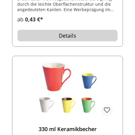
durch die leichte Oberflächenstruktur und die
angedeuteten Kanten. Eine Werbeprägung im
Trinkrand ist ab 5000 Stück möglich. Füllmenge:
ab
0,43 €*
0,3 Liter.
Details
330 ml Keramikbecher