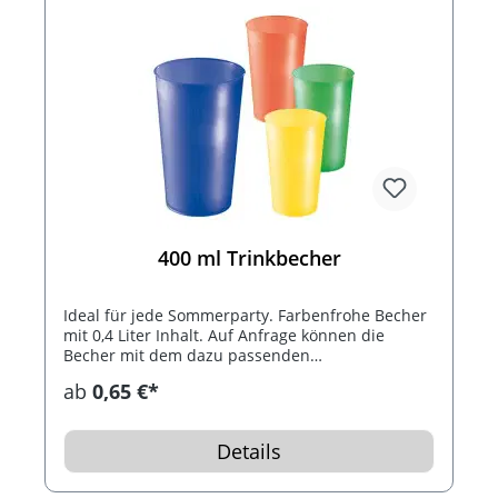
400 ml Trinkbecher
Ideal für jede Sommerparty. Farbenfrohe Becher
mit 0,4 Liter Inhalt. Auf Anfrage können die
Becher mit dem dazu passenden
Untersetzer/Deckel geliefert werden. Preise hier
ab
0,65 €*
ohne Untersetzer.
Details