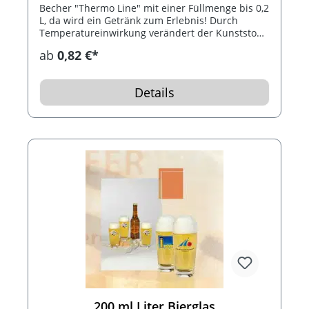
Becher "Thermo Line" mit einer Füllmenge bis 0,2
L, da wird ein Getränk zum Erlebnis! Durch
Temperatureinwirkung verändert der Kunststoff
seine Farbe. Verschiedene Varianten und
ab
0,82 €*
Ausführungen möglich.
Details
200 ml Liter Bierglas