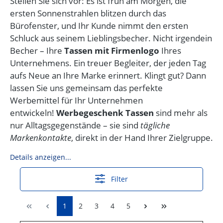
Stellen Sie sich vor: Es ist früh am Morgen, die
ersten Sonnenstrahlen blitzen durch das
Bürofenster, und Ihr Kunde nimmt den ersten
Schluck aus seinem Lieblingsbecher. Nicht irgendein
Becher – Ihre
Tassen mit Firmenlogo
Ihres
Unternehmens. Ein treuer Begleiter, der jeden Tag
aufs Neue an Ihre Marke erinnert. Klingt gut? Dann
lassen Sie uns gemeinsam das perfekte
Werbemittel für Ihr Unternehmen
entwickeln!
Werbegeschenk Tassen
sind mehr als
nur Alltagsgegenstände – sie sind
tägliche
Markenkontakte
, direkt in der Hand Ihrer Zielgruppe.
Details anzeigen...
Filter
1
2
3
4
5