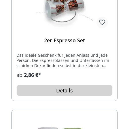
2er Espresso Set
Das ideale Geschenk für jeden Anlass und jede
Person. Die Espressotassen und Untertassen im
schicken Dekor finden selbst in der kleinsten
Singleküche Platz. Beliebt bei Jung und Alt treffen
ab
2,86 €*
sie Jedermanns Geschmack. Einzeln verpackt im
Geschenkkarton.
Details