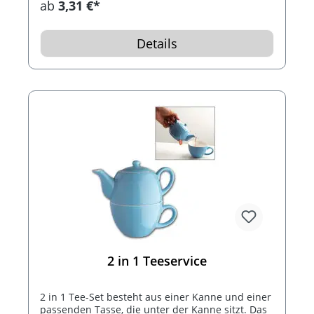
ab
3,31 €*
trinken, in dem kleinen Behälter (ca. 200 ml)
unter dem Thermobecher (ca. 400 ml) findet alles
seinen Platz. Einfach befüllen und anschrauben.
Details
Ihre Werbung bringen wir mittels Lasergravur
auf dem Becher an. Einzeln im silbernen
Geschenkkarton verpackt.
2 in 1 Teeservice
2 in 1 Tee-Set besteht aus einer Kanne und einer
passenden Tasse, die unter der Kanne sitzt. Das