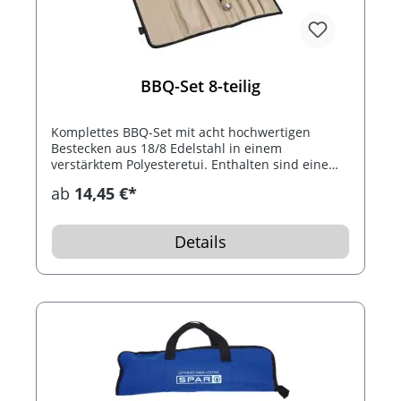
BBQ-Set 8-teilig
Komplettes BBQ-Set mit acht hochwertigen
Bestecken aus 18/8 Edelstahl in einem
verstärktem Polyesteretui. Enthalten sind eine
Grillzange, Wender, Kellnermesser, Salz- und
ab
14,45 €*
Pfefferstreuer, Messer, Fleischgabel und ein
Pinsel. Ihren Werbedruck bringen wir außen auf
dem Überschlag des Etuis unterhalb des
Details
Tragehenkels an.