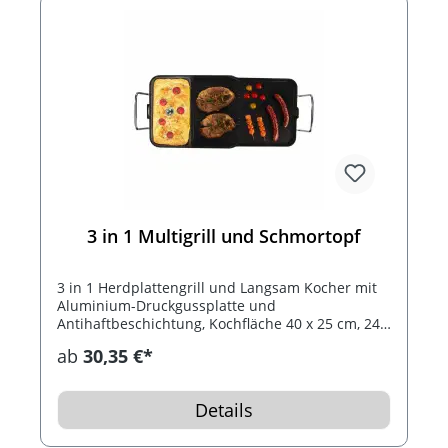
3 in 1 Multigrill und Schmortopf
3 in 1 Herdplattengrill und Langsam Kocher mit
Aluminium-Druckgussplatte und
Antihaftbeschichtung, Kochfläche 40 x 25 cm, 24 x
13 cm Langsam Kocher mit Deckel aus
ab
30,35 €*
gehärtetem Glas und Dampfloch, einstellbarer
und abnehmbarer Temperaturregelung mit
Leistungsanzeigelicht, schrägem Ständer zum
Details
Entfernen von Fett und 4 Anti-Rutsch-Füßen.
Optimal für sonnige Sommertage im Garten..