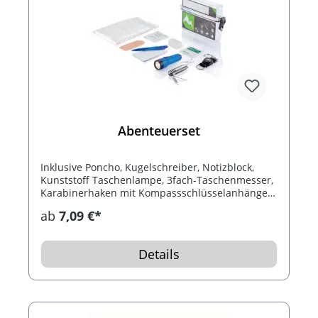
Abenteuerset
Inklusive Poncho, Kugelschreiber, Notizblock,
Kunststoff Taschenlampe, 3fach-Taschenmesser,
Karabinerhaken mit Kompassschlüsselanhänger,
antiseptische Feuchttücher,
ab
7,09 €*
Insektenschutztücher, Pflaster, 5 Aufkleber und
Papierkarte vorn. Verpackt in einem
transparentem Kunststoffetui.
Details