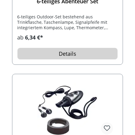
6-teiliges Abenteuer Set
6-teiliges Outdoor-Set bestehend aus
Trinkflasche, Taschenlampe, Signalpfeife mit
integriertem Kompass, Lupe, Thermometer,
Fernglas und Taschenmesser in einer beigen
ab
6,34 €*
Schulter-Tasche.
Details