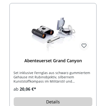
Abenteuerset Grand Canyon
Set inklusive Fernglas aus schwarz-gummiertem
Gehäuse mit Rubinobjektiv, silbernem
Kunststoffkompass im Militärstil und
Taschenmesser mit 5 Funktionen und schwarzen
ab
20,06 €*
Griffen. Konfektioniert in einer Metallbox.
Details