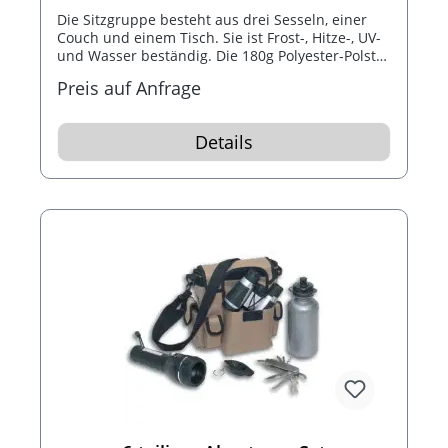
Die Sitzgruppe besteht aus drei Sesseln, einer
Couch und einem Tisch. Sie ist Frost-, Hitze-, UV-
und Wasser beständig. Die 180g Polyester-Polster
mit Schaumstoffeinlagen und eine rund 5cm
Preis auf Anfrage
große Bestickung auf jedem Rückenpolster sind
inklusive.
Details