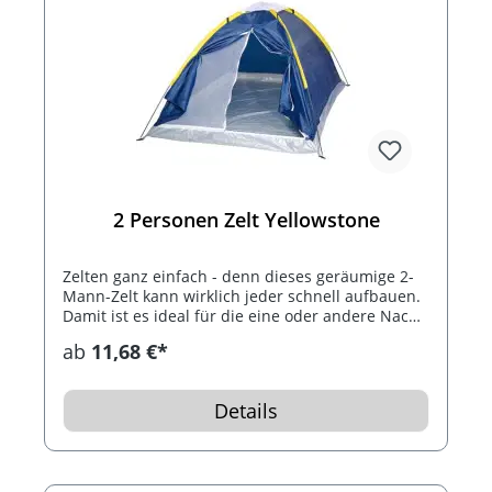
2 Personen Zelt Yellowstone
Zelten ganz einfach - denn dieses geräumige 2-
Mann-Zelt kann wirklich jeder schnell aufbauen.
Damit ist es ideal für die eine oder andere Nacht
- aber immer ideal wenn das Zelt nicht viel Platz
ab
11,68 €*
im Reisegepäck einnehmen darf. Das Zelt wird
inklusive allem notwendigem Zubehör wie
Tragetasche, Heringe, Bänder und Kondensdach
Details
geliefert. Das Zelt hat einen festen Boden,
zusätzliche Insektenschutztüren und ringsherum
regenfestes Polyester. Wir bedrucken die
Tragetasche mit Ihrem Logo.