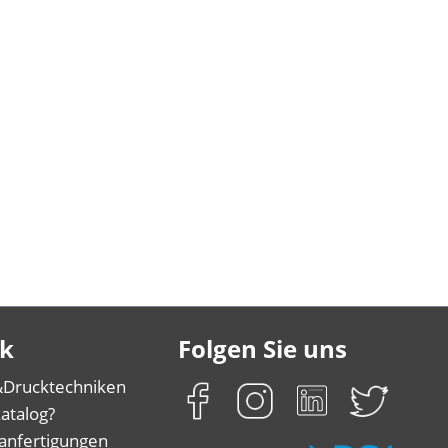
k
Folgen Sie uns
&
Drucktechniken
atalog?
anfertigungen