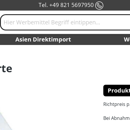
Tel. +49 821 5697950
Asien Direktimport
W
te
Produk
Richtpreis p
Bei Abnahm