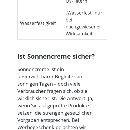
UV-Filtern
„Wasserfest“ nur
Belege f
bei
Wasserfestigkeit
Werbea
nachgewiesener
erforder
Wirksamkeit
Ist Sonnencreme sicher?
Sonnencreme ist ein
unverzichtbarer Begleiter an
sonnigen Tagen – doch viele
Verbraucher fragen sich, ob sie
wirklich sicher ist. Die Antwort: Ja,
wenn Sie auf geprüfte Produkte
setzen, die strengen gesetzlichen
Vorgaben entsprechen. Bei
Werbegeschenk.de achten wir