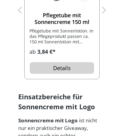
Pflegetube mit
Pfl
Sonnencreme 150 ml
Sonne
Pflegetube mit Sonnenlotion. In
Pflegetube
t
das Pflegeprodukt passen ca.
das Pflege
n
150 ml Sonnenlotion mit
150 ml Son
Lichtschutzfaktor 15. Ein tolles
Lichtschutz
ab
3,84 €*
ab
3,52 
use
Werbegeschenk für zu Hause
Werbegesc
oder unterwegs. Die Pflegetube
oder unter
hat einen praktischen Klapp-
hat einen 
Details
h
Drehverschluss. Auf Wunsch
Klappdecke
kann die Pflegetube mit einem
unterschie
en
Logo bedruckt werden.
erhältlich
die Pflege
bedruckt 
Einsatzbereiche für
Sonnencreme mit Logo
Sonnencreme mit Logo
ist nicht
nur ein praktischer Giveaway,
sondern auch ein echter