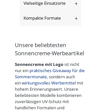
Wiedererkennungseffekt.
Vielseitige Einsatzorte
steigert das
Markenvertrauen Ihrer
Ideal für Events, Strände
Kunden.
Kompakte Formate
und Sportveranstaltungen
geeignet.
Leicht zu verteilen und
lange sichtbar – ideal für
Promotions.
Unsere beliebtesten
Sonnencreme-Werbeartikel
Sonnencreme mit Logo
ist nicht
nur ein
praktisches Giveaway für die
Sommermonate
, sondern auch
ein
wirkungsvolles Werbemittel
mit
hohem Erinnerungswert. Unsere
beliebtesten Modelle kombinieren
zuverlässigen UV-Schutz mit
handlichen Formaten und