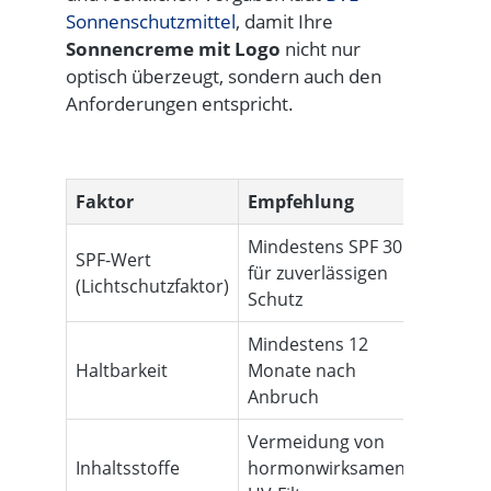
Sonnenschutzmittel
, damit Ihre
Sonnencreme mit Logo
nicht nur
optisch überzeugt, sondern auch den
Anforderungen entspricht.
Faktor
Empfehlung
Rechtli
Mindestens SPF 30
Kennzei
SPF-Wert
für zuverlässigen
nach EU
(Lichtschutzfaktor)
Schutz
Kosmet
Mindestens 12
MHD-An
Haltbarkeit
Monate nach
verpfli
Anbruch
Vermeidung von
Deklarat
Inhaltsstoffe
hormonwirksamen
Inhaltss