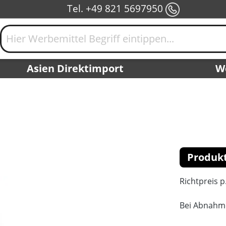
Tel. +49 821 5697950
Asien Direktimport
W
Produk
Richtpreis p
Bei Abnahm