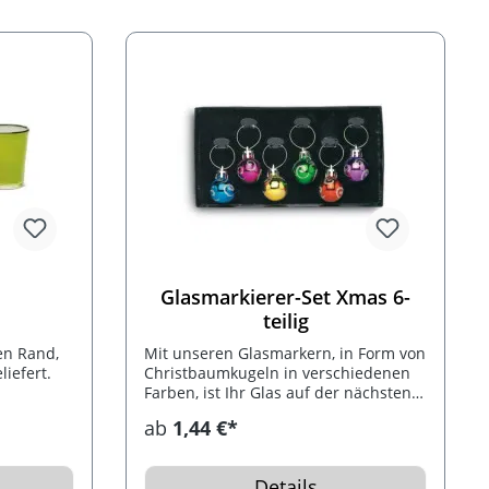
auf dem Klebestreifenabroller
gedruckt werden.
MINDESTBESTELLMENGE 500 St.!
Glasmarkierer-Set Xmas 6-
teilig
en Rand,
Mit unseren Glasmarkern, in Form von
iefert.
Christbaumkugeln in verschiedenen
Farben, ist Ihr Glas auf der nächsten
Feier immer wiederzuerkennen.
ab
1,44 €*
Verpackt in einer transparenten
Geschenkschachtel.
Details