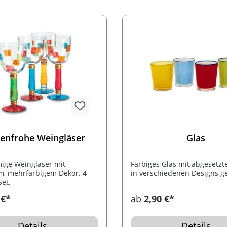
enfrohe Weingläser
Glas
ige Weingläser mit
Farbiges Glas mit abgesetzt
m, mehrfarbigem Dekor. 4
in verschiedenen Designs gel
Set.
 €*
ab
2,90 €*
Details
Details