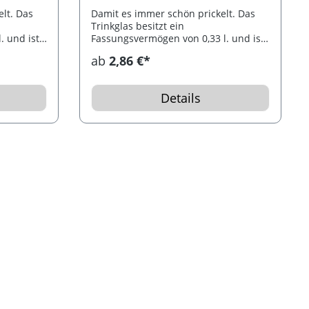
lt. Das
Damit es immer schön prickelt. Das
Trinkglas besitzt ein
. und ist
Fassungsvermögen von 0,33 l. und ist
spülmaschinenfest.
ab
2,86 €*
Details