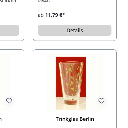
 Stück im
Dekor.
ab
11,79 €*
Details
n
Trinkglas Berlin