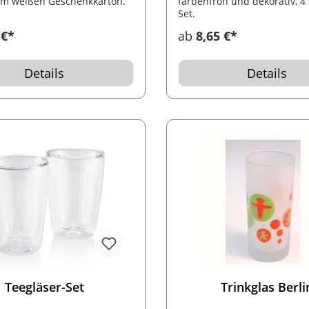
 im weißen Geschenkkarton.
farbenfroh und dekorativ, 4
Set.
 €*
ab
8,65 €*
Details
Details
Teegläser-Set
Trinkglas Berli