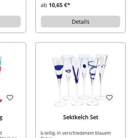
Sicher verpackt mit Styropor und in
ab
10,65 €*
einem weißen Geschenkkarton
geliefert.
Details
g
Sektkelch Set
d
6-teilig, in verschiedenem blauem