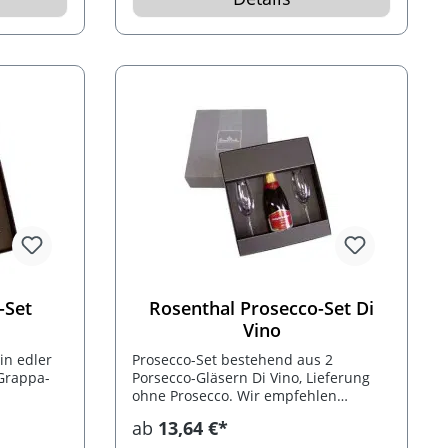
-Set
Rosenthal Prosecco-Set Di
Vino
in edler
Prosecco-Set bestehend aus 2
Grappa-
Porsecco-Gläsern Di Vino, Lieferung
ohne Prosecco. Wir empfehlen
Art.1328 Marques De Monistrol
ab
13,64 €*
Reserva Cava Semi Seco D.O.