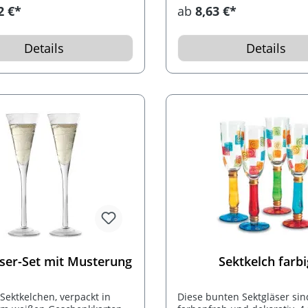
2 €*
ab
8,63 €*
Details
Details
äser-Set mit Musterung
Sektkelch farbi
 Sektkelchen, verpackt in
Diese bunten Sektgläser sin