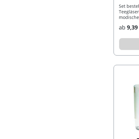
Set best
Teegläser
modische
Magnetve
ab
9,39