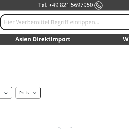
Tel. +49 821 5697950
Asien Direktimport
W
r
Preis