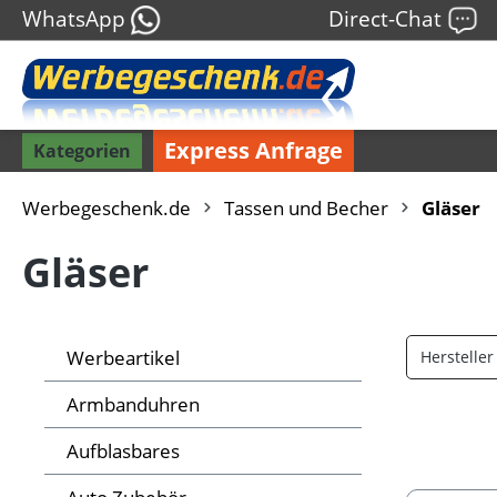
WhatsApp
Direct-Chat
Express Anfrage
Kategorien
Werbegeschenk.de
Tassen und Becher
Gläser
Gläser
Werbeartikel
Herstelle
Armbanduhren
Aufblasbares