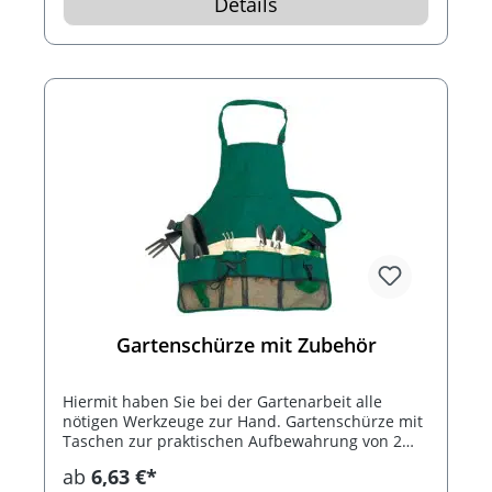
Details
Gartenschürze mit Zubehör
Hiermit haben Sie bei der Gartenarbeit alle
nötigen Werkzeuge zur Hand. Gartenschürze mit
Taschen zur praktischen Aufbewahrung von 2
Harken, 3 Schaufeln und einer Sprühflasche –
ab
6,63 €*
Garten-Werkzeuge inklusive, mit Brusttasche,