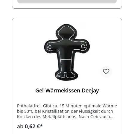
Gel-Wärmekissen Deejay
Phthalatfrei. Gibt ca. 15 Minuten optimale Wärme
bis 50°C bei Kristallisation der Flüssigkeit durch
Knicken des Metallplättchens. Nach Gebrauch
das Wärmekissen 10 Minuten in kochendes
ab
0,62 €*
Wasser legen. Bis 1.000 mal wiederverwendbar.
Inklusive schwarzem Konturdruck.