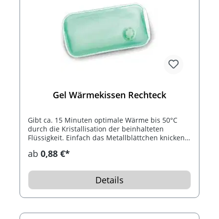
Gel Wärmekissen Rechteck
Gibt ca. 15 Minuten optimale Wärme bis 50°C
durch die Kristallisation der beinhalteten
Flüssigkeit. Einfach das Metallblättchen knicken.
Nach Gebrauch das Wärmekissen 10 Minuten in
ab
0,88 €*
kochendes Wasser und so bis 1.000 mal
wiederverwendbar.
Details