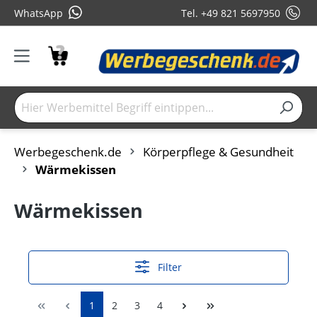
WhatsApp
Tel. +49 821 5697950
Werbegeschenk.de
Körperpflege & Gesundheit
Wärmekissen
Wärmekissen
Filter
1
2
3
4