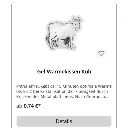
Gel-Wärmekissen Kuh
Phthalatfrei. Gibt ca. 15 Minuten optimale Wärme
bis 50°C bei Kristallisation der Flüssigkeit durch
Knicken des Metallplättchens. Nach Gebrauch
das Wärmekissen 10 Minuten in kochendes
ab
0,74 €*
Wasser legen. Bis 1.000 mal wiederverwendbar.
Inklusive schwarzem Konturdruck.
Details