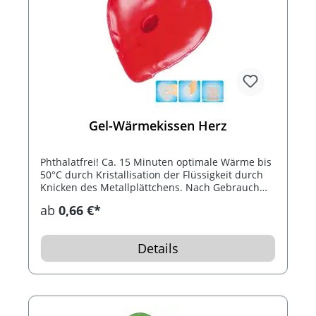
Gel-Wärmekissen Herz
Phthalatfrei! Ca. 15 Minuten optimale Wärme bis
50°C durch Kristallisation der Flüssigkeit durch
Knicken des Metallplättchens. Nach Gebrauch
das Wärmekissen 10 Minuten in kochendes
ab
0,66 €*
Wasser legen. Bis 1.000 mal wiederverwendbar.
Details