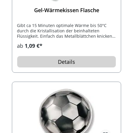
Gel-Wärmekissen Flasche
Gibt ca 15 Minuten optimale Wärme bis 50°C
durch die Kristallisation der beinhalteten
Flüssigkeit. Einfach das Metallblättchen knicken.
Nach Gebrauch das Wärmekissen 10 Minuten in
ab
1,09 €*
kochendes Wasser. Bis 1.000 mal
wiederverwendbar.
Details