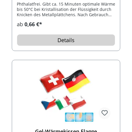
Phthalatfrei. Gibt ca. 15 Minuten optimale Wärme
bis 50°C bei Kristallisation der Flüssigkeit durch
Knicken des Metallplättchens. Nach Gebrauch
das Wärmekissen 10 Minuten in kochendes
ab
0,66 €*
Wasser legen. Bis 1.000 mal wiederverwendbar.
Inklusive schwarzem Konturdruck.
Details
Gel-Wärmekissen Flagge