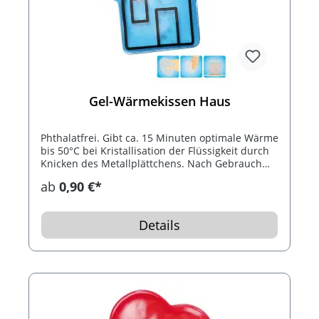
Gel-Wärmekissen Haus
Phthalatfrei. Gibt ca. 15 Minuten optimale Wärme
bis 50°C bei Kristallisation der Flüssigkeit durch
Knicken des Metallplättchens. Nach Gebrauch
das Wärmekissen 10 Minuten in kochendes
ab
0,90 €*
Wasser legen. Bis 1.000 mal wiederverwendbar.
Inklusive Konturdruck.
Details