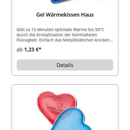
Gel Wärmekissen Haus
Gibt ca 15 Minuten optimale Wärme bis 50°C
durch die Kristallisation der beinhalteten
Flüssigkeit. Einfach das Metallblättchen knicken.
Nach Gebrauch das Wärmekissen 10 Minuten in
ab
1,23 €*
kochendes Wasser. Bis 1.000 mal
wiederverwendbar.
Details