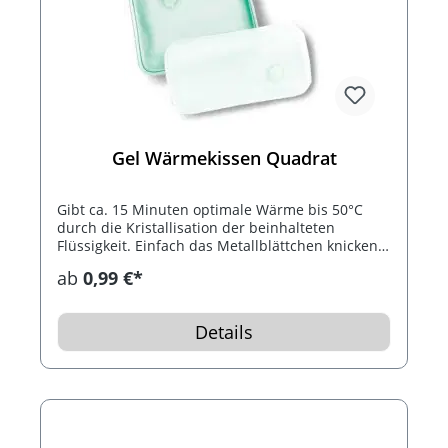
Gel Wärmekissen Quadrat
Gibt ca. 15 Minuten optimale Wärme bis 50°C
durch die Kristallisation der beinhalteten
Flüssigkeit. Einfach das Metallblättchen knicken.
Nach Gebrauch das Wärmekissen 10 Minuten in
ab
0,99 €*
kochendes Wasser und so bis 1.000 mal
wiederverwendbar.
Details