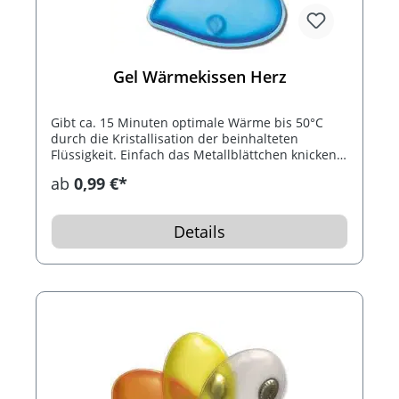
Gel Wärmekissen Herz
Gibt ca. 15 Minuten optimale Wärme bis 50°C
durch die Kristallisation der beinhalteten
Flüssigkeit. Einfach das Metallblättchen knicken.
Nach Gebrauch das Wärmekissen 10 Minuten in
ab
0,99 €*
kochendes Wasser und so bis 1.000 mal
wiederverwendbar.
Details