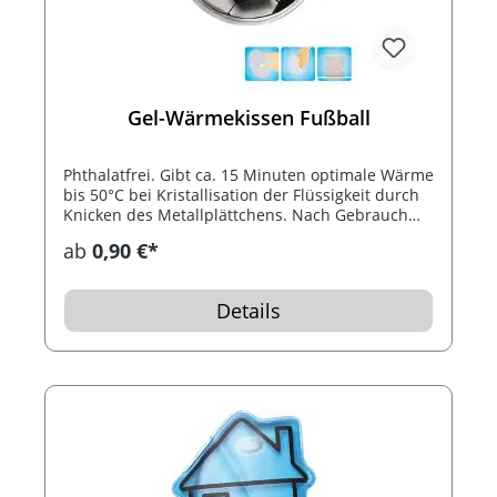
Gel-Wärmekissen Fußball
Phthalatfrei. Gibt ca. 15 Minuten optimale Wärme
bis 50°C bei Kristallisation der Flüssigkeit durch
Knicken des Metallplättchens. Nach Gebrauch
das Wärmekissen 10 Minuten in kochendes
ab
0,90 €*
Wasser legen. Bis 1.000 mal wiederverwendbar.
Inklusive Konturdruck.
Details