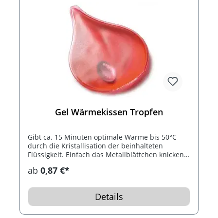
Gel Wärmekissen Tropfen
Gibt ca. 15 Minuten optimale Wärme bis 50°C
durch die Kristallisation der beinhalteten
Flüssigkeit. Einfach das Metallblättchen knicken.
Nach Gebrauch das Wärmekissen 10 Minuten in
ab
0,87 €*
kochendes Wasser und so bis 1.000 mal
wiederverwendbar.
Details