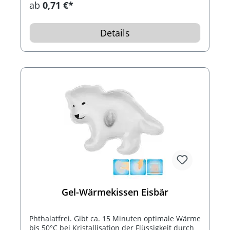
ab
0,71 €*
Wasser legen. Bis 1.000 mal wiederverwendbar.
Inklusive schwarzem Konturdruck.
Details
Gel-Wärmekissen Eisbär
Phthalatfrei. Gibt ca. 15 Minuten optimale Wärme
bis 50°C bei Kristallisation der Flüssigkeit durch