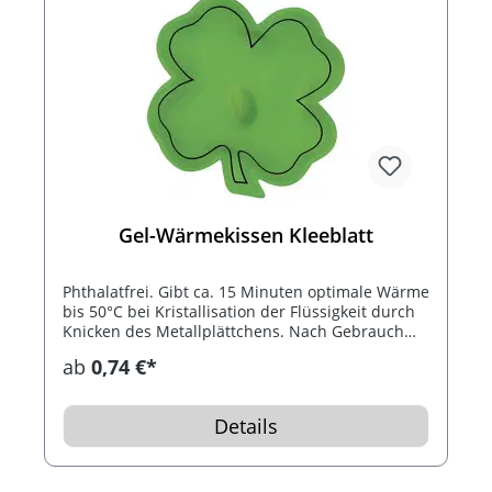
Gel-Wärmekissen Kleeblatt
Phthalatfrei. Gibt ca. 15 Minuten optimale Wärme
bis 50°C bei Kristallisation der Flüssigkeit durch
Knicken des Metallplättchens. Nach Gebrauch
das Wärmekissen 10 Minuten in kochendes
ab
0,74 €*
Wasser legen. Bis 1.000 mal wiederverwendbar.
Inklusive schwarzem Konturdruck.
Details