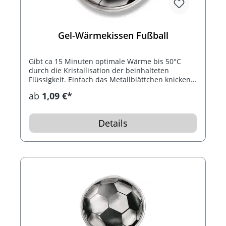
Gel-Wärmekissen Fußball
Gibt ca 15 Minuten optimale Wärme bis 50°C
durch die Kristallisation der beinhalteten
Flüssigkeit. Einfach das Metallblättchen knicken.
Nach Gebrauch das Wärmekissen 10 Minuten in
ab
1,09 €*
kochendes Wasser. Bis 1.000 mal
wiederverwendbar.
Details