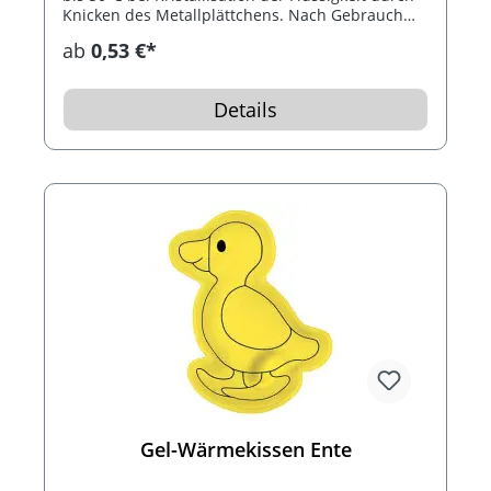
Knicken des Metallplättchens. Nach Gebrauch
das Wärmekissen 10 Minuten in kochendes
ab
0,53 €*
Wasser legen. Bis 1.000 mal wiederverwendbar.
Inklusive Konturdruck.
Details
Gel-Wärmekissen Ente