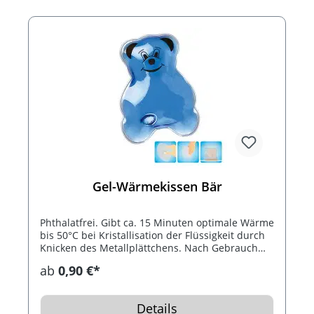
Gel-Wärmekissen Bär
Phthalatfrei. Gibt ca. 15 Minuten optimale Wärme
bis 50°C bei Kristallisation der Flüssigkeit durch
Knicken des Metallplättchens. Nach Gebrauch
das Wärmekissen 10 Minuten in kochendes
ab
0,90 €*
Wasser legen. Bis 1.000 mal wiederverwendbar.
Inklusive Konturdruck.
Details