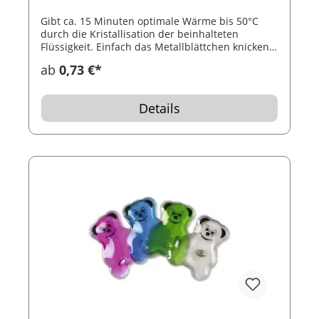
Gibt ca. 15 Minuten optimale Wärme bis 50°C
durch die Kristallisation der beinhalteten
Flüssigkeit. Einfach das Metallblättchen knicken.
Nach Gebrauch das Wärmekissen 10 Minuten in
ab
0,73 €*
kochendes Wasser und so bis 1.000 mal
wiederverwendbar.
Details