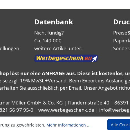
Datenbank
Druc
Nicht fündig?
Preise
Ca. 140.000
Papierk
tellungen
weitere Artikel unter:
Sonder
p löst nur eine ANFRAGE aus. Diese ist kostenlos, u
reise zzgl. 19% MwSt.+Versand. Beim Export ins Ausland g
erhalten Sie ausschließlich per Email. Unser Angebot ri
mar Müller GmbH & Co. KG | Flandernstraße 40 | 86391
0)821 56 97 95-0 | www.werbegeschenk.de | info@werbe
Alle Cook
hrung zu gewährleisten.
Mehr Informationen ...