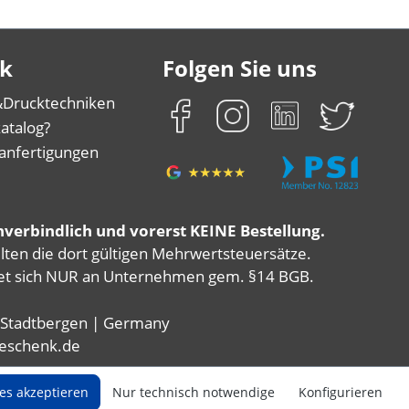
k
Folgen Sie uns
&
Drucktechniken
atalog?
anfertigungen
nverbindlich und vorerst KEINE Bestellung.
elten die dort gültigen Mehrwertsteuersätze.
chtet sich NUR an Unternehmen gem. §14 BGB.
 Stadtbergen | Germany
geschenk.de
ies akzeptieren
Nur technisch notwendige
Konfigurieren