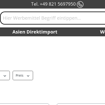
Tel. +49 821 5697950
Asien Direktimport
W
r
Preis