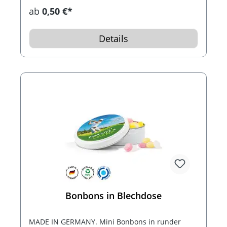
Anfrage auch inkl. Bierdeckeln oder Notizzetteln
ab
0,50 €*
lieferbar.
Details
Bonbons in Blechdose
MADE IN GERMANY. Mini Bonbons in runder