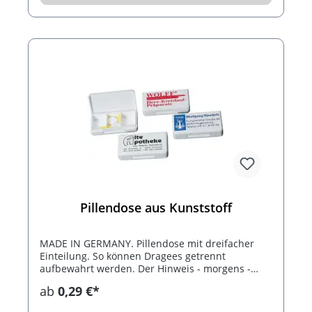
Lineal "Made in Germany" als Werbegeschenk,
um Ihre Kunden zu begeistern und Ihr
Unternehmen optimal zu präsentieren. Durch die
individuelle Gestaltung des Papiereinlegers und
die Möglichkeit, Ihr Logo zu platzieren, schaffen
Sie eine nachhaltige Markenpräsenz und bleiben
Ihren Kunden im Gedächtnis. Vertrauen Sie auf
die Qualität und Präzision des Foto-Dia-Lineals
"Made in Germany" und überzeugen Sie sich
selbst von den zahlreichen Vorteilen dieses
hochwertigen Werbegeschenks.
Pillendose aus Kunststoff
MADE IN GERMANY. Pillendose mit dreifacher
Einteilung. So können Dragees getrennt
aufbewahrt werden. Der Hinweis - morgens -
mittags - abends - hilft gegen Verwechslungen.
ab
0,29 €*