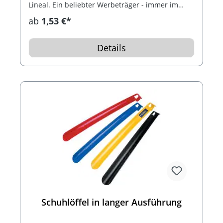
Lineal. Ein beliebter Werbeträger - immer im
Blickfeld auf Messen, Tagungen, Konferenzen, im
ab
1,53 €*
Büro, Lager, Betrieb und Beruf.
Details
Schuhlöffel in langer Ausführung