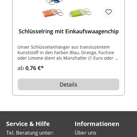
Schlüsselring mit Einkaufswaagenchip
Unser Schlüsselanhänger aus transluzentem
Kunststoff in den Farben Blau, Orange, Fuchsie
oder Limone dient als Münzhalter (1 Euro oder 50
Cent) und ist mit zwei Schlüsselringen
ab
0,76 €*
ausgestattet. Platzieren Sie Ihre Werbebotschaft
auf 20 x 25 mm.
Details
Service & Hilfe
Informationen
Tel. Beratung unter:
Über uns