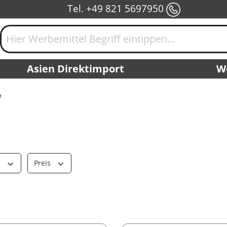
Tel. +49 821 5697950
Asien Direktimport
W
e
r
Preis