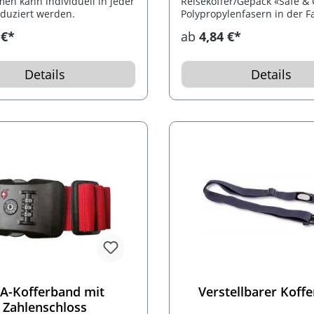
men kann individuell in jeder
Reisekoffer/Gepäck «Safe &
oduziert werden.
Polypropylenfasern in der F
schwarz. Verschluss mittels
 €*
ab
4,84 €*
mit Code (Code einstellbar).
Details
Details
A-Kofferband mit
Verstellbarer Koffe
Zahlenschloss