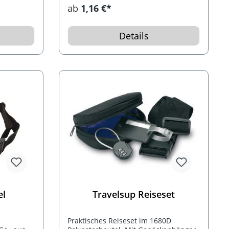
.
ab
1,16 €*
Details
el
Travelsup Reiseset
Praktisches Reiseset im 1680D