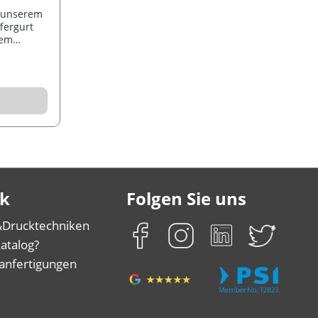
t unserem
ffergurt
rem
k
Folgen Sie uns
&
Drucktechniken
atalog?
anfertigungen