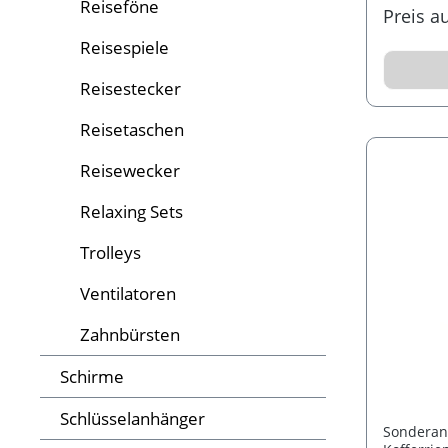
Ihre Adre
Reiseföne
Preis a
schnell v
Klickvers
Reisespiele
Versionen
Giraffe.
Reisestecker
Reisetaschen
Reisewecker
Relaxing Sets
Trolleys
Ventilatoren
Zahnbürsten
Schirme
Schlüsselanhänger
Sonderanf