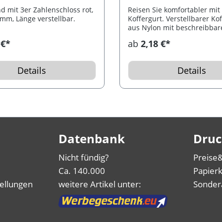
d mit 3er Zahlenschloss rot,
Reisen Sie komfortabler mi
 mm, Länge verstellbar.
Koffergurt. Verstellbarer Ko
aus Nylon mit beschreibba
Adressfeld.
 €*
ab
2,18 €*
Details
Details
Datenbank
Druc
Nicht fündig?
Preise
Ca. 140.000
Papierk
tellungen
weitere Artikel unter:
Sonder