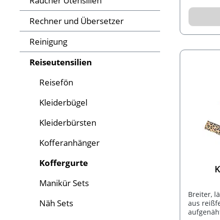
Raucher Utensilien
Rechner und Übersetzer
Reinigung
Reiseutensilien
Reisefön
Kleiderbügel
Kleiderbürsten
Kofferanhänger
Koffergurte
K
Manikür Sets
Breiter, 
Näh Sets
aus reißf
aufgenäht