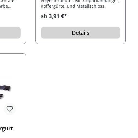
 Go» aus
Polyesterbeutel. Mit Gepäckanhänger,
arbe
Koffergürtel und Metallschloss.
 Schnalle
ab
3,91 €*
Details
rgurt