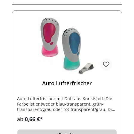
Auto Lufterfrischer
Auto-Lufterfrischer mit Duft aus Kunststoff. Die
Farbe ist entweder blau-transparent, grün-
transparent/grau oder rot-transparent/grau. Die
Maße sind 82x37x30 mm, allerdings müssen die
ab
0,66 €*
Logomaße angefragt werden.