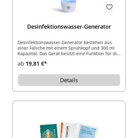
Desinfektionswasser-Generator
Desinfektionswasser-Generator bestehen aus
einer Falsche mit einem Sprühkopf und 300 ml
Kapazität. Das Gerät besitzt eine Funktion für die
Herstellung von Natriumhypochlorit, dieses ist
ab
19,81 €*
ein natürliches und ungiftiges
Desinfektionsmittel, hergestellt durch die
Elektrolyse einer Salzwasserlösung (Salz und
Details
Wasser). Ermöglicht die Desinfektion von
schädlichen Mikroorganismen wie Bakterien und
Schimmelpilzen. Ein Mikro-USB Netzkabel und
Messlöffel sind inklusive.