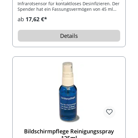
Infrarotsensor für kontaktloses Desinfizieren. Der
Spender hat ein Fassungsvermögen von 45 ml
und funktioniert mit einem wiederaufladbarem
ab
17,62 €*
Akku. Ein USB-Kabel ist inklusive.
Details
Bildschirmpflege Reinigungsspray
125ml