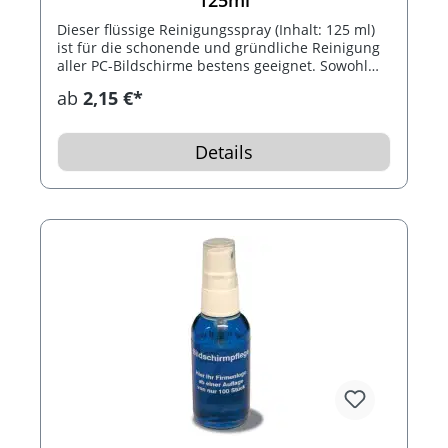
Dieser flüssige Reinigungsspray (Inhalt: 125 ml)
ist für die schonende und gründliche Reinigung
aller PC-Bildschirme bestens geeignet. Sowohl
Plasma- als auch TFT und LCD-Bildschirme
ab
2,15 €*
können mit der Bildschirmpflege gepflegt
werden.
Details