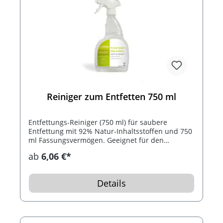
Reiniger zum Entfetten 750 ml
Entfettungs-Reiniger (750 ml) für saubere
Entfettung mit 92% Natur-Inhaltsstoffen und 750
ml Fassungsvermögen. Geeignet für den
Lebensmittelkontakt und alle Arten von
ab
6,06 €*
Oberflächen. Hergestellt in Frankreich.
Details