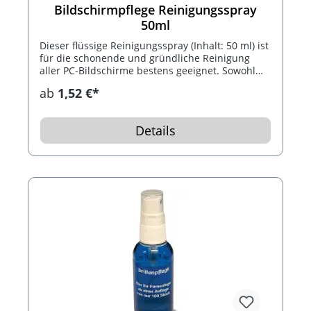
Bildschirmpflege Reinigungsspray
50ml
Dieser flüssige Reinigungsspray (Inhalt: 50 ml) ist
für die schonende und gründliche Reinigung
aller PC-Bildschirme bestens geeignet. Sowohl
Plasma- als auch TFT und LCD-Bildschirme
ab
1,52 €*
können mit der Bildschirmpflege gepflegt
werden.
Details