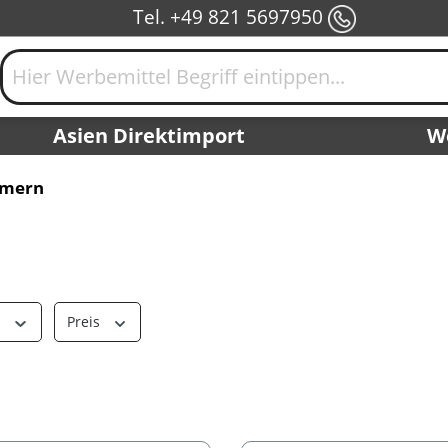
Tel. +49 821 5697950
Asien Direktimport
W
mern
r
Preis