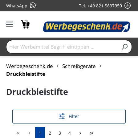
WhatsApp
Tel. +49 821 5697950
Werbegeschenk.de
Schreibgeräte
Druckbleistifte
Druckbleistifte
Filter
1
2
3
4