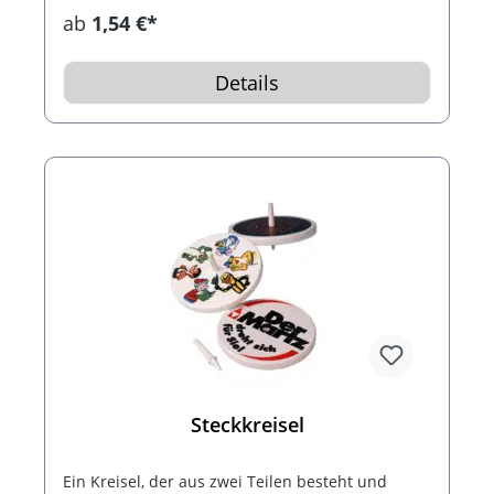
Verschiedene Musiktöne möglich. Lieferung in
ab
1,54 €*
PVC-Einzelverpackung.
Details
Steckkreisel
Ein Kreisel, der aus zwei Teilen besteht und