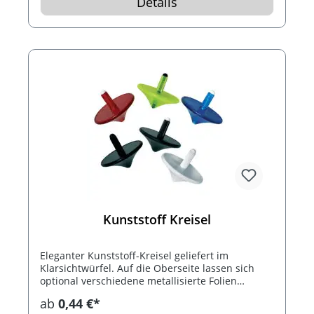
Details
Kunststoff Kreisel
Eleganter Kunststoff-Kreisel geliefert im
Klarsichtwürfel. Auf die Oberseite lassen sich
optional verschiedene metallisierte Folien
aufsetzen, durch die interessante Motivspiele
ab
0,44 €*
entstehen.