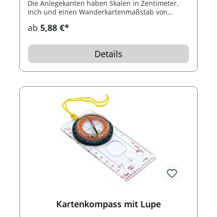
Die Anlegekanten haben Skalen in Zentimeter,
Inch und einen Wanderkartenmaßstab von
1:50.000. Der Kompass hat eine
ab
5,88 €*
flüssigkeitsgedämpfte Nadel und die Kapsel ist
Ø45mm und hat eine 360° Skala. Der
Kartenkompass wird mit Lanyard geliefert.
Details
Kartenkompass mit Lupe