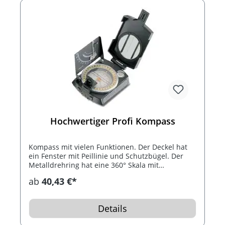
Hochwertiger Profi Kompass
Kompass mit vielen Funktionen. Der Deckel hat
ein Fenster mit Peillinie und Schutzbügel. Der
Metalldrehring hat eine 360° Skala mit
schwebender 360° Präzisions-Windrose (jeder
ab
40,43 €*
Grad markiert, jeder 10. Grad numerisch,
Gegenkursskala). Außerdem hat dieses
hochwertige Werbegeschenk ein Linsensystem
Details
mit Dioptrienausgleich, N/S- und O/S-Linien,
Dosenlibelle mit cm- und inch-Lineal, eine