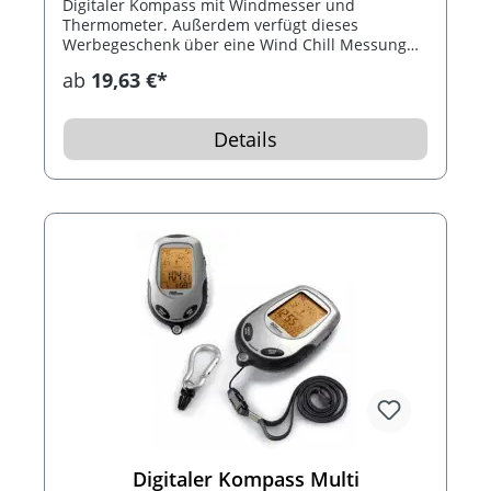
Digitaler Kompass mit Windmesser und
Thermometer. Außerdem verfügt dieses
Werbegeschenk über eine Wind Chill Messung
mit Warnsignal, hat eine Uhr mit Alarm, eine
ab
19,63 €*
1/100 Stoppuhr mit Zwischenzeitmessung, einen
Count-Down-Timer, sowie eine Taschenlampe mit
blauem Licht. Zudem hat der
Details
spritzwassergeschützte Kompass eine
Hintergrundbeleuchtung und eine
Befestigungskordel.
Digitaler Kompass Multi