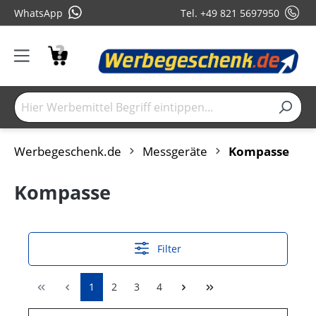
WhatsApp
Tel. +49 821 5697950
Werbegeschenk.de
Messgeräte
Kompasse
Kompasse
Filter
1
2
3
4