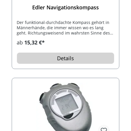
Edler Navigationskompass
Der funktional-durchdachte Kompass gehört in
Männerhände, die immer wissen wo es lang
geht. Richtungsweisend im wahrsten Sinne des
Wortes. Der robuste Kompass aus Metallguss
ab
15,32 €*
weist mit seinem Peilspiegel den rechten Weg.
Lieferung im schützenden Microfaser-Etui und
Geschenkbox.
Details