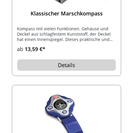
Klassischer Marschkompass
Kompass mit vielen Funktionen. Gehäuse und
Deckel aus schlagfestem Kunststoff, der Deckel
hat einen Innenspiegel. Dieses praktische und
hochwertige Werbegeschenk hat eine Fluidkapsel
ab
13,59 €*
mit saphirgelagerter Nadel, der Kapselboden ist
transparent und mit N/S- und O/W-Linien, eine
Kombi-Skala 64? (jedes mil markiert) und 360°
Details
(jeder 5. Grad markiert), ein Lineal mit cm und
inch, Peilmarken und eine fluoreszierende
Nadelspitze, sowie eine Haltering.