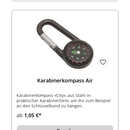
Nordmarkierung, verstellbaren Prismensystem
(Präzisionsablesung), Steigungsmesser mit
Prozent und Grad-Skala, Umrechungstabell
Grad/Mils, Prozent/Steigung, Breite/Entfernung,
sowie einen Daumenhaltering. Der Kompass wird
in einem Etui geliefert und kann als Theodolit
und Geologenkompass benutzt werden.
Karabinerkompass Air
Karabinerkompass «City», aus Stahl in
praktischer Karabinerform, um ihn zum Beispiel
an den Schlüsselbund zu hängen.
ab
1,05 €*