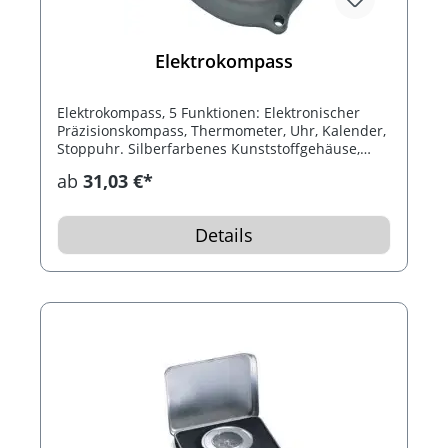
Elektrokompass
Elektrokompass, 5 Funktionen: Elektronischer
Präzisionskompass, Thermometer, Uhr, Kalender,
Stoppuhr. Silberfarbenes Kunststoffgehäuse,
Temperaturmessung im Bereich von -20°C bis
ab
31,03 €*
70°C. Lieferung mit Batterien, Trageband und
detaillierter Gebrauchsanweisung.
Details