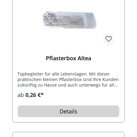
Pflasterbox Altea
Topbegleiter für alle Lebenslagen. Mit dieser
praktischen kleinen Pflasterbox sind Ihre Kunden
zukünftig zu Hause und auch unterwegs für alle
Fälle gerüstet. Die Box ist mit 4 selbstklebenden
ab
0,26 €*
sterilen Pflastern befüllt. Ihre Werbung bringen
wir mittels Tampondruck vorne mittig auf.
Einzeln verpackt im Polybeutel.
Details