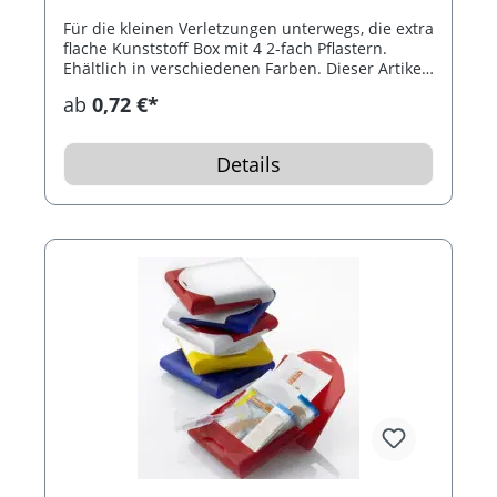
Für die kleinen Verletzungen unterwegs, die extra
flache Kunststoff Box mit 4 2-fach Pflastern.
Ehältlich in verschiedenen Farben. Dieser Artikel
kann mit der Imould Drucktechnik vollfarbig mit
ab
0,72 €*
Ihrer Werbebotschaft bedruckt werden.
Details