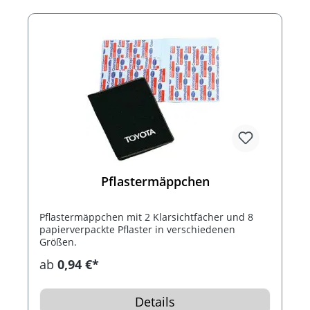
einem Digitaldruck ist jedes Druckmotiv
darstellbar, auch z. B. Fotomotive). Der Artikel ist
zu 100% recycelbar und in blau, weiß oder rot
erhältlich.
Pflastermäppchen
Pflastermäppchen mit 2 Klarsichtfächer und 8
papierverpackte Pflaster in verschiedenen
Größen.
ab
0,94 €*
Details