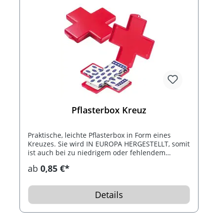
Pflasterbox Kreuz
Praktische, leichte Pflasterbox in Form eines
Kreuzes. Sie wird IN EUROPA HERGESTELLT, somit
ist auch bei zu niedrigem oder fehlendem
Lagerbestand eine kurzfristige Montage und
ab
0,85 €*
Lieferung möglich. Durch die niedrige Höhe lässt
sie sich ganz leicht überall mit hinnehmen, ideal
also für unterwegs. Befüllt mit 4 Stück 2-fach
Details
Qualitätspflastern von Hartmann. Es gibt hier
verschiedene Druckoptionen, u. a. auch einen
vollflächigen Digitaldruck auf die Oberseite (mit