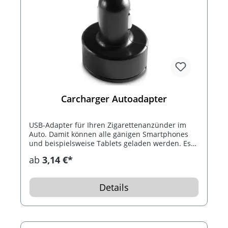
Carcharger Autoadapter
USB-Adapter für Ihren Zigarettenanzünder im
Auto. Damit können alle gänigen Smartphones
und beispielsweise Tablets geladen werden. Es
besteht die möglichkeit 2 Geräte gleichzeitig zu
ab
3,14 €*
laden.; ;
Details