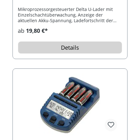
Mikroprozessorgesteuerter Delta U-Lader mit
Einzelschachtüberwachung, Anzeige der
aktuellen Akku-Spannung, Ladefortschritt der
aktuellen Akku-Spannung, Entladefunktion,
ab
19,80 €*
Testfunktion (Kapazitätsmessung), Akku-Defekt-
Erkennung, Refreshfunktion (Akku-
Pflegeprogramm) und Überhitzungsschutz. Für
Details
NiCd, NiMH Micro AAA und Mignon AA Akkus.