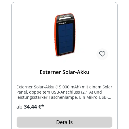
Externer Solar-Akku
Externer Solar-Akku (15.000 mAh) mit einem Solar
Panel, doppeltem USB-Anschluss (2.1 A) und
leistungsstarker Taschenlampe. Ein Mikro-USB-
Kabel ist inklusive. Das Gerät ist resistent gegen
ab
34,44 €*
Staub, Stöße und starkes Spritzwasser. Sie
können den Akku über das Netzstrom oder mit
Solarenergie aufladen. Optimal für unterwegs
Details
wenn kein Netzstrom zur Verfügung steht.