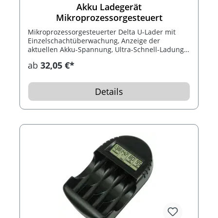
Akku Ladegerät
Mikroprozessorgesteuert
Mikroprozessorgesteuerter Delta U-Lader mit
Einzelschachtüberwachung, Anzeige der
aktuellen Akku-Spannung, Ultra-Schnell-Ladung,
Ladefortschritt in effektiven Werten,
ab
32,05 €*
Entladefunktion, Testfunktion
(Kapazitätsmessung), Akku-Defekt-Erkennung,
Refreshfunktion (Akku-Pflegeprogramm) und
Details
Überhitzungsschutz. Für NiCd, NiMH Micro AAA
und Mignon AA Akkus.