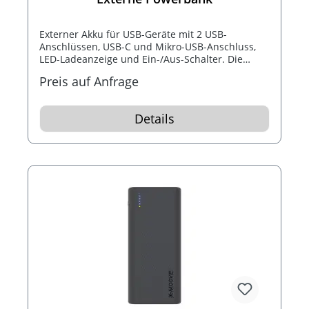
Externer Akku für USB-Geräte mit 2 USB-
Anschlüssen, USB-C und Mikro-USB-Anschluss,
LED-Ladeanzeige und Ein-/Aus-Schalter. Die
Powerbank ist mit allen USB-Geräten kompatibel
Preis auf Anfrage
und ein USB-Ladekabel ist inklusive.
Details