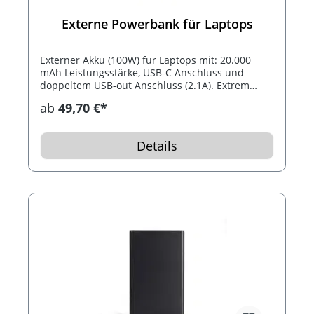
Externe Powerbank für Laptops
Externer Akku (100W) für Laptops mit: 20.000
mAh Leistungsstärke, USB-C Anschluss und
doppeltem USB-out Anschluss (2.1A). Extrem
schnelles Aufladen des Akkus dank der Schnell-
ab
49,70 €*
Ladefunktion, USB-C Kabel ist inklusive.
Details