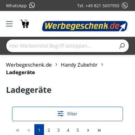
WhatsApp
Tel. +49 821 5697950
Werbegeschenk.de
Handy Zubehör
Ladegeräte
Ladegeräte
Filter
1
2
3
4
5