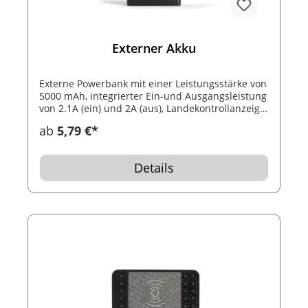
Externer Akku
Externe Powerbank mit einer Leistungsstärke von
5000 mAh, integrierter Ein-und Ausgangsleistung
von 2.1A (ein) und 2A (aus), Landekontrollanzeige
und einem Mikro-USB Aufladekabel. Geeignet für
ab
5,79 €*
Ihre Mobil-Geräte mit USB-Anschluss.
Details