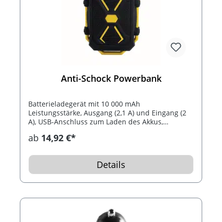
Anti-Schock Powerbank
Batterieladegerät mit 10 000 mAh
Leistungsstärke, Ausgang (2,1 A) und Eingang (2
A), USB-Anschluss zum Laden des Akkus,
Gehäuse aus stoßfester, wasserdichter Gummi-
ab
14,92 €*
Beschichtung, LED-Ladeanzeige und
Taschenlampe. Das Ladegerät funktioniert mit
Mobil-Telefonen aller Art. Ein 30 cm Mikro-USB
Details
Kabel ist inklusive.