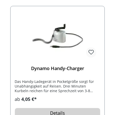
Dynamo Handy-Charger
Das Handy-Ladegerät in Pocketgröße sorgt für
Unabhängigkeit auf Reisen. Drei Minuten
Kurbeln reichen für eine Sprechzeit von 3-8
Minuten. Standardmäßig mit 3 Adaptern für
ab
4,05 €*
Nokia, Siemens, Sony/Ericsson und Samsung.
Details