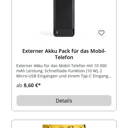
Externer Akku Pack für das Mobil-
Telefon
Externer Akku für das Mobil-Telefon mit 10 000
mAh Leistung, Schnelllade-Funktion (10 W), 2
Micro-USB Eingängen und einem Typ-C Eingang
mit 5 V, 2 A, Kapazitätsanzeige durch LED-Licht
ab
8,60 €*
und 2 USB-Ausgängen (5 V, 2 A). Ein Mikro-USB
Kabel ist im Lieferumfang enthalten.
Details