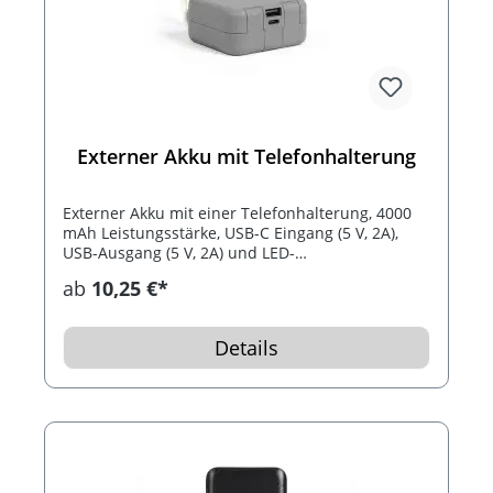
Externer Akku mit Telefonhalterung
Externer Akku mit einer Telefonhalterung, 4000
mAh Leistungsstärke, USB-C Eingang (5 V, 2A),
USB-Ausgang (5 V, 2A) und LED-
Kapazitätsanzeige. Das Ladegerät ist mit einer
ab
10,25 €*
aufklappbaren Telefonhalterung ausgestattet.
Ein USB-C Kabel ist inklusive.
Details