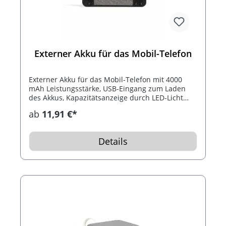
Externer Akku für das Mobil-Telefon
Externer Akku für das Mobil-Telefon mit 4000
mAh Leistungsstärke, USB-Eingang zum Laden
des Akkus, Kapazitätsanzeige durch LED-Licht
und 30 cm Mikro-USB-Ladekabel. Der Akku kann
ab
11,91 €*
Ihr Handy kabellos über Induktion aufladen.
Details