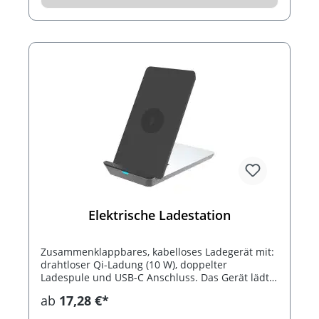
Elektrische Ladestation
Zusammenklappbares, kabelloses Ladegerät mit:
drahtloser Qi-Ladung (10 W), doppelter
Ladespule und USB-C Anschluss. Das Gerät lädt
das Smartphone horizontal oder vertikal auf. Mit
ab
17,28 €*
Zubehör inklusive: USB-C Kabel