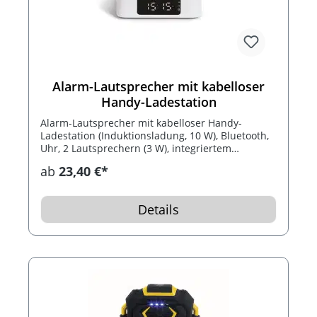
Alarm-Lautsprecher mit kabelloser
Handy-Ladestation
Alarm-Lautsprecher mit kabelloser Handy-
Ladestation (Induktionsladung, 10 W), Bluetooth,
Uhr, 2 Lautsprechern (3 W), integriertem
Mikrofon, 2000 mAh Akku und 10 m Verbindungs-
ab
23,40 €*
Reichweite. Der Lautsprecher ist mit allen
Smartphones kompatibel und kann bei vollem
Akku bis zu 7 Stunden Musik abspielen. Mit
Details
Zubehör inklusive: USB-Ladekabel. Optimal für
Ihren Nachttisch.