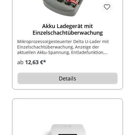
Akku Ladegerät mit
Einzelschachtüberwachung
Mikroprozessorgesteuerter Delta U-Lader mit
Einzelschachtüberwachung, Anzeige der
aktuellen Akku-Spannung, Entladefunktion,
Testfunktion (Kapazitätsmessung), Akku-Defekt-
ab
12,63 €*
Erkennung und Überhitzungsschutz. Für NiCd,
NiMH Micro AAA und Mignon AA Akkus.
Details