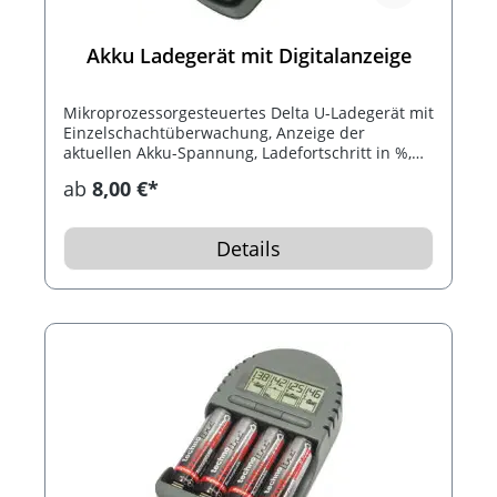
Akku Ladegerät mit Digitalanzeige
Mikroprozessorgesteuertes Delta U-Ladegerät mit
Einzelschachtüberwachung, Anzeige der
aktuellen Akku-Spannung, Ladefortschritt in %,
Akku-Defekt-Erkennung und Überhitzungsschutz.
ab
8,00 €*
Für NiCd, NiMH Micro AAA und Mignon AA Akkus.
Details