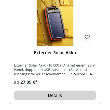
Externer Solar-Akku
Externer Solar-Akku (10.000 mAh) mit einem Solar
Panel, doppeltem USB-Anschluss (2.1 A) und
leistungsstarker Taschenlampe. Ein Mikro-USB-
Kabel ist inklusive. Das Gerät ist resistent gegen
ab
27,09 €*
Staub, Stöße und starkes Spritzwasser. Sie
können den Akku über das Netzstrom oder mit
Solarenergie aufladen. Optimal für unterwegs
Details
wenn kein Netzstrom zur Verfügung steht.