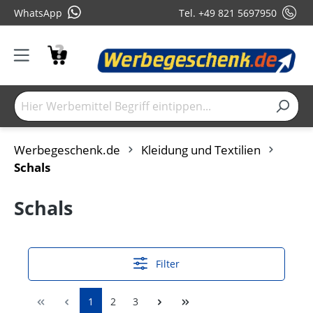
WhatsApp
Tel. +49 821 5697950
Werbegeschenk.de
Kleidung und Textilien
Schals
Schals
Filter
1
2
3