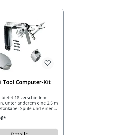
i Tool Computer-Kit
t bietet 18 verschiedene
n, unter anderem eine 2,5 m
efonkabel-Spule und einen
dapter. Verpackt ist es in
 €*
D Polyester-Tasche.
Details