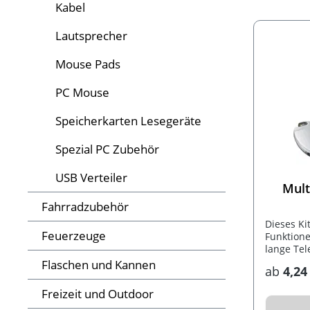
Kabel
Lautsprecher
Mouse Pads
PC Mouse
Speicherkarten Lesegeräte
Spezial PC Zubehör
USB Verteiler
Mult
Fahrradzubehör
Dieses Ki
Feuerzeuge
Funktione
lange Tel
Telefon-A
Flaschen und Kannen
ab
4,24
einer 600
Freizeit und Outdoor