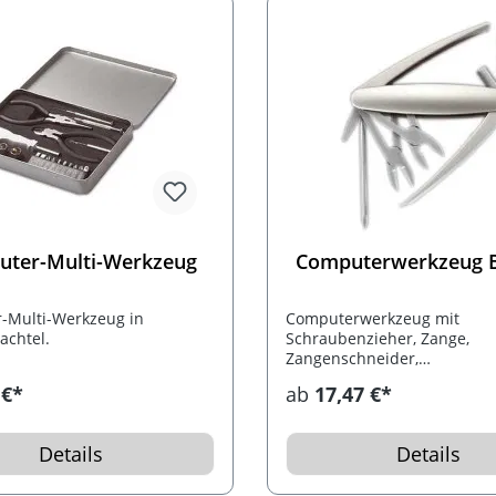
ter-Multi-Werkzeug
Computerwerkzeug 
-Multi-Werkzeug in
Computerwerkzeug mit
achtel.
Schraubenzieher, Zange,
Zangenschneider,
Kreuzschlitzschraubenziehe
 €*
ab
17,47 €*
und Imbusschlüssel.
Details
Details