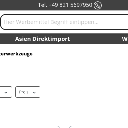
Tel. +49 821 5697950
Asien Direktimport
W
erwerkzeuge
r
Preis