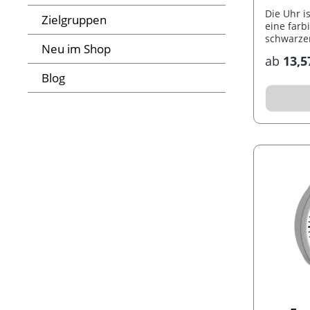
Die Uhr i
Zielgruppen
eine far
schwarzen
Neu im Shop
Umrandun
ab
13,5
verschie
möglich.
Blog