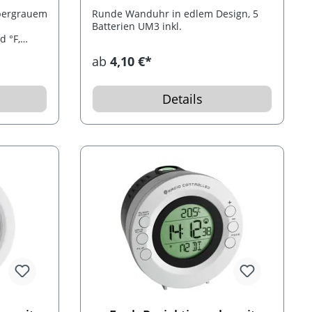
lbergrauem
Runde Wanduhr in edlem Design, 5
Batterien UM3 inkl.
d °F,
nktion.
ab
4,10 €*
r. Inkl. 2
Details