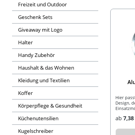
Freizeit und Outdoor
Geschenk Sets
Giveaway mit Logo
Halter
Handy Zubehör
Haushalt & das Wohnen
Kleidung und Textilien
Al
Koffer
Hier pass
Design, d
Körperpflege & Gesundheit
Einsatzmö
lässt sic
ab
7,38
Küchenutensilien
Stückzahl
verfügt ü
Aluminiu
Kugelschreiber