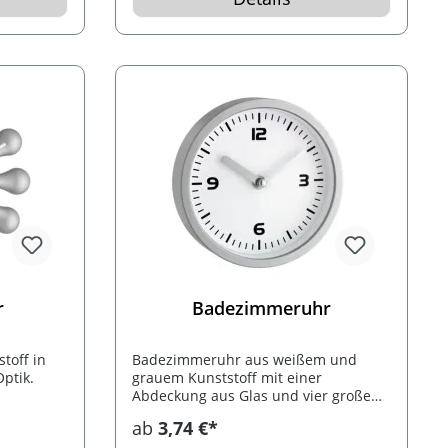
zwölf betrieben. Nie wieder eine
stehengebliebene Uhr, nie wieder
Batterien wechseln. Ihren
Werbeaufdruck bringen wir auf dem
Kunststoffrahmen oberhalb oder
unterhalb des Ziffernblattes an.
Einzeln im Karton verpackt.
r
Badezimmeruhr
toff in
Badezimmeruhr aus weißem und
ptik.
grauem Kunststoff mit einer
Abdeckung aus Glas und vier großen
Saugnäpfen (Befestigung ohne
ab
3,74 €*
Bohren), sowohl zum Hängen als auch