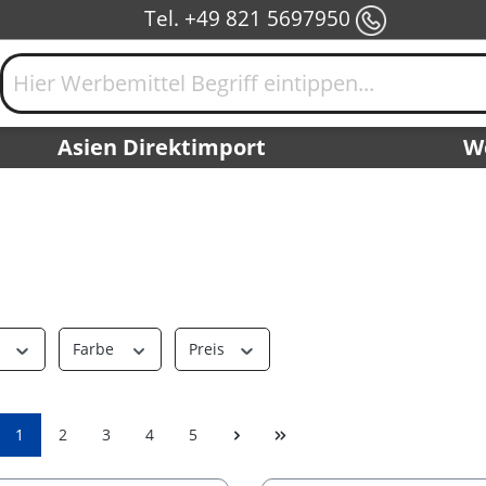
Tel. +49 821 5697950
Asien Direktimport
W
r
Farbe
Preis
1
2
3
4
5