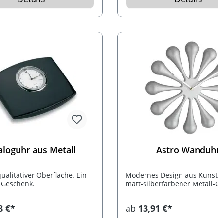
enkkarton.
aloguhr aus Metall
Astro Wanduh
ualitativer Oberfläche. Ein
Modernes Design aus Kunsts
 Geschenk.
matt-silberfarbener Metall-O
8 €*
ab
13,91 €*