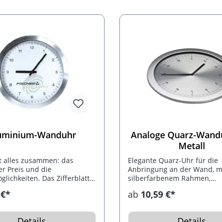
uminium-Wanduhr
Analoge Quarz-Wand
Metall
t alles zusammen: das
Elegante Quarz-Uhr für die
er Preis und die
Anbringung an der Wand, m
glichkeiten. Das Zifferblatt
silberfarbenem Rahmen,
h schon bei kleinen
Metallzifferblatt und Echtgl
 €*
ab
10,59 €*
en bedrucken. Die Uhr
Ihre Werbung lasern wir du
ber ein gebürstetes
Glas direkt auf das Zifferblat
mgehäuse. Einzeln verpackt
Details
Details