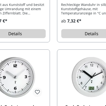
st aus Kunststoff und besitzt
Rechteckige Wanduhr in si
bige Umrandung mit einem
Kunststoffgehäuse, mit
 Ziffernblatt. Die
Temperaturanzeige in °C un
g ist in mehreren
Kalender und Countdown Fu
7 €*
ab
7,32 €*
denen Farbkombinationen
Auch als Tischuhr verwendba
Batterien.
Details
Details