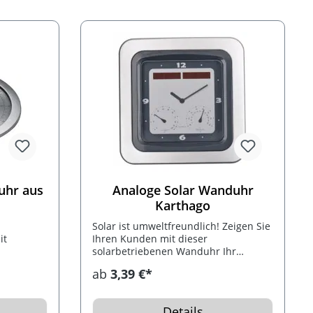
uhr aus
Analoge Solar Wanduhr
Karthago
Solar ist umweltfreundlich! Zeigen Sie
it
Ihren Kunden mit dieser
solarbetriebenen Wanduhr Ihr
asscheibe.
Umweltbewusstsein. Die analoge
ab
3,39 €*
rch das
Kunststoffuhr mit Temperaturanzeige
t.
und Hygrometer wird durch die
beiden Solarfelder unterhalb der
Details