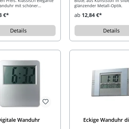
en Preis. Klassisch elegante
Blüte, aus Kunststoff in silb
anduhr mit schöner
glänzender Metall-Optik.
che.
3 €*
ab
12,84 €*
Details
Details
igitale Wanduhr
Eckige Wanduhr di