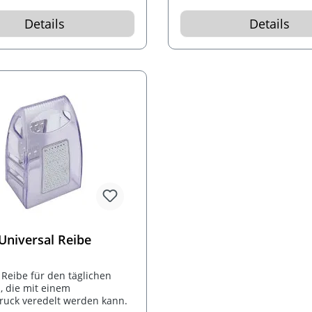
Reibefläche lässt sich jede
Hartkäsesorte klein reiben. 
Details
Details
integrierte Bambusschale s
größere Mengen kein Proble
Werbung bringen wir per La
außen auf der Bambusschal
Einzeln im Karton verpackt.
Universal Reibe
 Reibe für den täglichen
 die mit einem
uck veredelt werden kann.