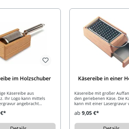
wir auf den Griff. Einzeln v
Karton.
eibe im Holzschuber
Käsereibe in einer 
ige Käsereibe aus
Käsereibe mit großer Auffan
z. Ihr Logo kann mittels
den geriebenen Käse. Die K
ergravur angebracht
kann mit einer Lasergravur 
werden.
 €*
ab
9,05 €*
Details
Details