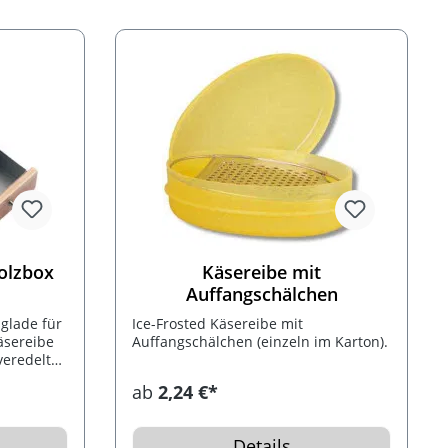
erpackt im
Holzbox
Käsereibe mit
Auffangschälchen
glade für
Ice-Frosted Käsereibe mit
äsereibe
Auffangschälchen (einzeln im Karton).
veredelt
ab
2,24 €*
Details