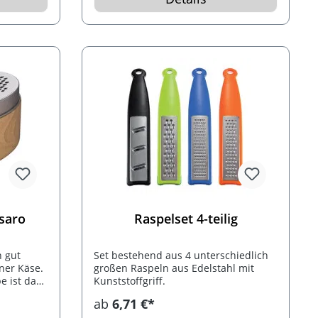
saro
Raspelset 4-teilig
h gut
Set bestehend aus 4 unterschiedlich
ner Käse.
großen Raspeln aus Edelstahl mit
e ist das
Kunststoffgriff.
ein
ab
6,71 €*
ilen