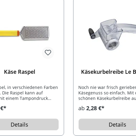
Käse Raspel
Käsekurbelreibe Le 
el, in verschiedenen Farben
Noch nie war frisch geriebe
h. Die Raspel kann auf
Käsegenuss so einfach. Mit 
it einem Tampondruck
schönen Käsekurbelreibe a
 werden.
Kunststoff können Sie im
 €*
ab
2,28 €*
Handumdrehen frisch geri
Käse zaubern. Durch die sc
Edelstahlreibe im Inneren lä
Details
Details
selbst harter Parmesan einf
zerkleinern. Ihre Werbung 