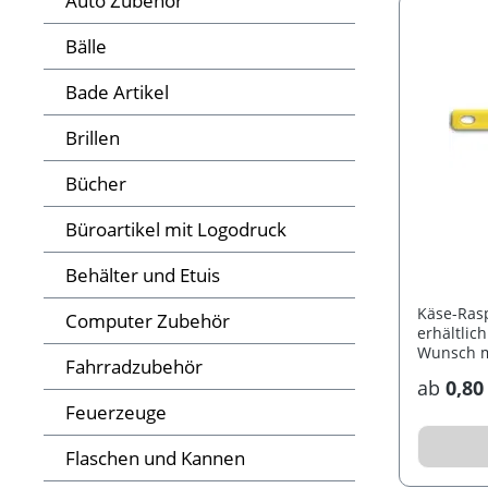
Auto Zubehör
Bälle
Bade Artikel
Brillen
Bücher
Büroartikel mit Logodruck
Behälter und Etuis
Käse-Rasp
Computer Zubehör
erhältlic
Wunsch m
Fahrradzubehör
veredelt
ab
0,80
Feuerzeuge
Flaschen und Kannen