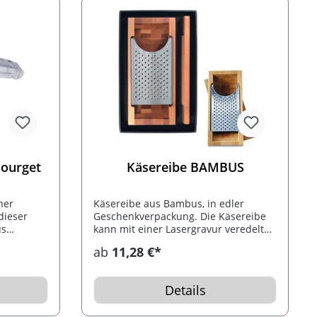
Bourget
Käsereibe BAMBUS
ner
Käsereibe aus Bambus, in edler
dieser
Geschenkverpackung. Die Käsereibe
us
kann mit einer Lasergravur veredelt
werden.
ab
11,28 €*
ebenen
harfe
sst sich
Details
ach
drucken