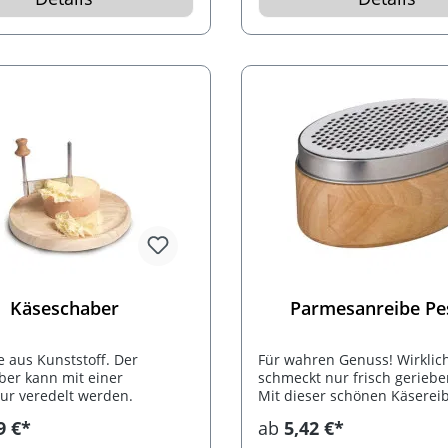
Käseschaber
Parmesanreibe Pe
 aus Kunststoff. Der
Für wahren Genuss! Wirklic
ber kann mit einer
schmeckt nur frisch geriebe
ur veredelt werden.
Mit dieser schönen Käsereib
zukünftig für Ihre Kunden k
9 €*
ab
5,42 €*
Problem mehr. Auf der stab