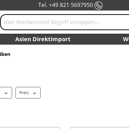
Tel. +49 821 5697950
Asien Direktimport
W
iben
r
Preis