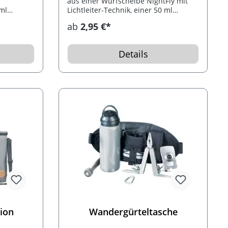
aus einer Wurfscheibe NightFly mit
ml
Lichtleiter-Technik, einer 50 ml
Duschgel-Tube und einer 50ml
ab
2,95 €*
Sonnenlotion-Flasche.
Details
ion
Wandergürteltasche