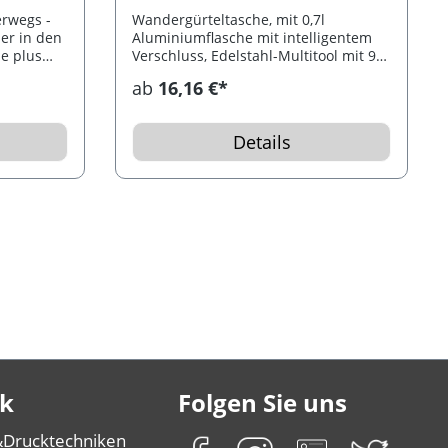
erwegs -
Wandergürteltasche, mit 0,7l
er in den
Aluminiumflasche mit intelligentem
he plus
Verschluss, Edelstahl-Multitool mit 9
nd für
Funktionen, 9 cm Taschenlampe (inkl.
ab
16,16 €*
n der
Batterien und Schlüsselring) und
t
multifunktioneller Survival-Card mit
ideal für
Kompass, in einer Nylon-Tasche.
Details
k
Folgen Sie uns
&
Drucktechniken