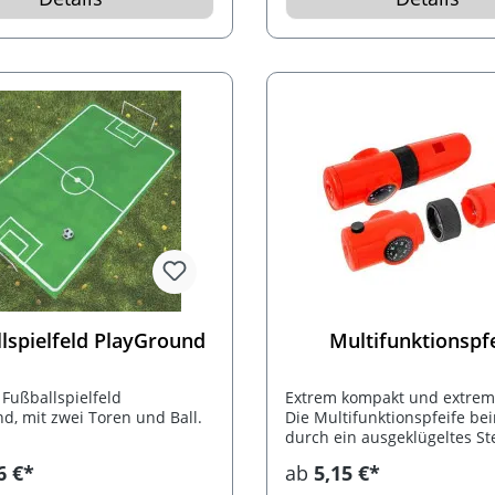
ein JoJo.
lspielfeld PlayGround
Multifunktionspf
 Fußballspielfeld
Extrem kompakt und extrem v
d, mit zwei Toren und Ball.
Die Multifunktionspfeife bei
durch ein ausgeklügeltes S
folgende Funktionen: eine
6 €*
ab
5,15 €*
Signalpfeife, eine LED-Bele