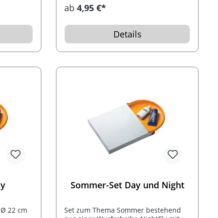
Mengen können schnell produziert
ab
4,95 €*
t
werden. Logodruck ist möglich.
Details
ay
Sommer-Set Day und Night
 Ø 22 cm
Set zum Thema Sommer bestehend