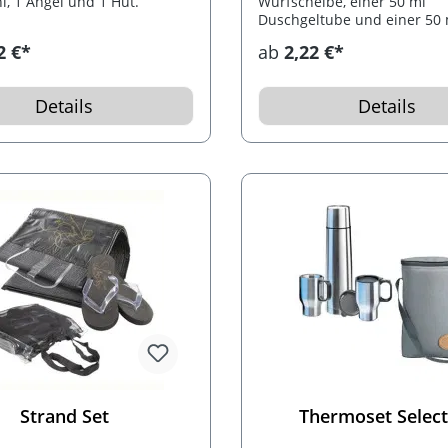
l, 1 Angel und 1 Hut.
Wurfscheibe, einer 50 ml
Duschgeltube und einer 50 
Sonnenlotionflasche.
2 €*
ab
2,22 €*
Details
Details
Strand Set
Thermoset Select