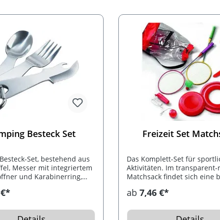
des Tragehenkels an.
mping Besteck Set
Freizeit Set Matc
Besteck-Set, bestehend aus
Das Komplett-Set für sportl
ffel, Messer mit integriertem
Aktivitäten. Im transparent-
ffner und Karabinerring,
Matchsack findet sich eine 
im Nylon-Etui.
Zusammenstellung an Sport
 €*
ab
7,46 €*
Fun- Artikeln: Badminton-Se
Flyer 22cm, Bumerang 41cm
Flyer, Badbox mit Umhänge
Details
Details