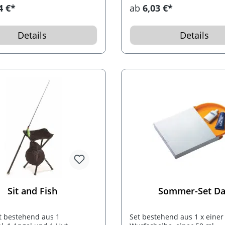
LED. Konfektioniert in einer
4 €*
ab
6,03 €*
schwarzen Geschenkbox mi
Magnetverschluss.
Details
Details
Sit and Fish
Sommer-Set D
t bestehend aus 1
Set bestehend aus 1 x einer