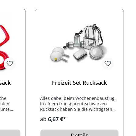
hsack
Freizeit Set Rucksack
iche
Alles dabei beim Wochenendausflug.
roten
In einem transparent-schwarzen
bunte
Rucksack haben Sie die wichtigsten
- und
Utensilien schon zusammengestellt: 1
ab
6,67 €*
t, Space
Fahrradflasche 0,5 L, 1 Lunch Box, 1
, Super
Beach-Ball-Set, 1 Space-Flyer 22 cm
kordel und
und 1 Power-Bottle.
Details