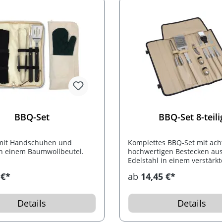
BBQ-Set
BBQ-Set 8-teili
mit Handschuhen und
Komplettes BBQ-Set mit ach
in einem Baumwollbeutel.
hochwertigen Bestecken aus
Edelstahl in einem verstärk
Polyesteretui. Enthalten sin
 €*
ab
14,45 €*
Grillzange, Wender, Kellner
Salz- und Pfefferstreuer, Me
Fleischgabel und ein Pinsel.
Details
Details
Werbedruck bringen wir au
dem Überschlag des Etuis u