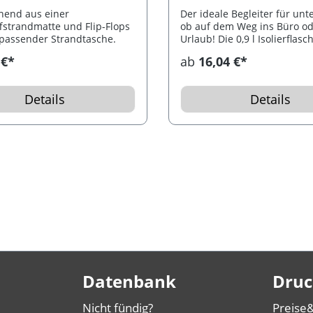
hend aus einer
Der ideale Begleiter für unt
fstrandmatte und Flip-Flops
ob auf dem Weg ins Büro od
passender Strandtasche.
Urlaub! Die 0,9 l Isolierflasc
zwei 0,4 l Autobecher passe
 €*
ab
16,04 €*
Standard-Autohalterungen i
praktischen Isoliertasche mi
verstellbarem Tragegurt ist 
Details
Details
unterwegs.
Datenbank
Druc
Nicht fündig?
Preise