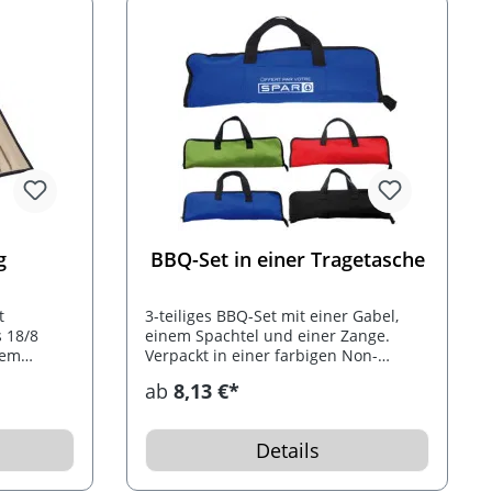
g
BBQ-Set in einer Tragetasche
t
3-teiliges BBQ-Set mit einer Gabel,
 18/8
einem Spachtel und einer Zange.
tem
Verpackt in einer farbigen Non-
d eine
Woven-Tasche.
ab
8,13 €*
messer,
sser,
 Ihren
Details
ßen auf
nterhalb