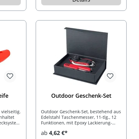
eife
Outdoor Geschenk-Set
ielseitig.
Outdoor Geschenk-Set, bestehend aus
nhaltet
Edelstahl Taschenmesser, 11-tlg., 12
tecksystem
Funktionen, mit Epoxy Lackierung-
Karabinerhaken mit Kompass.
ab
4,62 €*
uchtung,