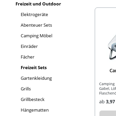
Freizeit und Outdoor
Elektrogeräte
Abenteuer Sets
Camping Möbel
Einräder
Fächer
Freizeit Sets
Ca
Gartenkleidung
Camping 
Grills
Gabel, Lö
Flaschenö
geliefert 
Grillbesteck
ab
3,97
Hängematten