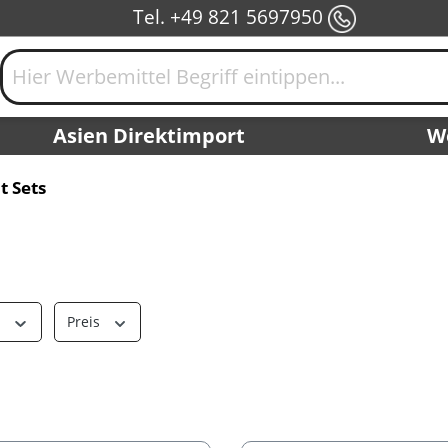
Tel. +49 821 5697950
Asien Direktimport
W
t Sets
r
Preis