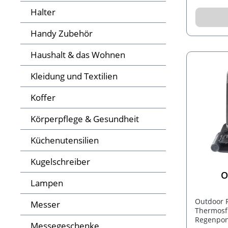
Halter
Handy Zubehör
Haushalt & das Wohnen
Kleidung und Textilien
Koffer
Körperpflege & Gesundheit
Küchenutensilien
Kugelschreiber
O
Lampen
Outdoor R
Messer
Thermosfl
Regenpon
Messegeschenke