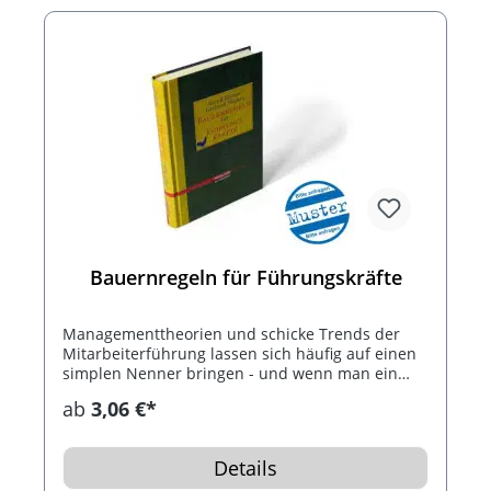
Bauernregeln für Führungskräfte
Managementtheorien und schicke Trends der
Mitarbeiterführung lassen sich häufig auf einen
simplen Nenner bringen - und wenn man ein
bisschen genauer hinschaut, erkennt man
ab
3,06 €*
Weisheiten, die schon unsere Vorfahren in
kurzen Versen über den Umgang mit Aussaat
und Ernte, mit Menschen, Tieren, Wind und
Details
Wetter zusammengefasst haben. Eine Fundgrube