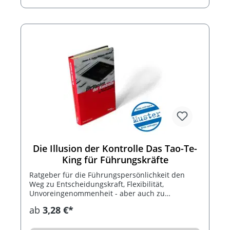
und augenzwinkernde Gedächtnisstütze für alle,
die den Führungsalltag mit Humor zu nehmen
wissen. ACHTUNG: Alle dargestellten Bücher sind
Beispiele. Aktuell lieferbare Bücher ohne
Preisbindung in diesem Genre bitte anfragen.
Logoanbringung per Etikett oder Stempel.
Die Illusion der Kontrolle Das Tao-Te-
King für Führungskräfte
Ratgeber für die Führungspersönlichkeit den
Weg zu Entscheidungskraft, Flexibilität,
Unvoreingenommenheit - aber auch zu
Kreativität, Ruhe und Gelassenheit - zu finden.
ab
3,28 €*
ACHTUNG: Alle dargestellten Bücher sind
Beispiele. Aktuell lieferbare Bücher ohne