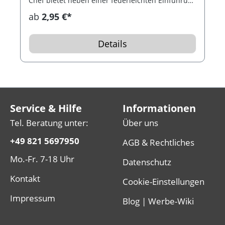
Chef bietet neben einer federleichten Einführung
in buddhistische Grundprinzipien eine Menge
ab
2,95 €*
wirklich nutzbarer Tipps für den geplagten
Angestellten. ACHTUNG: Alle dargestellten
Bücher sind Beispiele. Aktuell lieferbare Bücher
Details
ohne Preisbindung in diesem Genre bitte
anfragen. Logoanbringung per Etikett oder
Stempel.
Service & Hilfe
Informationen
Tel. Beratung unter:
Über uns
+49 821 5697950
AGB & Rechtliches
Mo.-Fr. 7-18 Uhr
Datenschutz
Kontakt
Cookie-Einstellungen
Impressum
Blog | Werbe-Wiki