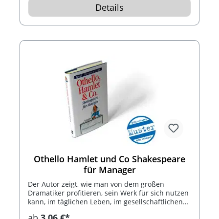
Preisbindung in diesem Genre bitte anfragen.
Details
Logoanbringung per Etikett oder Stempel.
Othello Hamlet und Co Shakespeare
für Manager
Der Autor zeigt, wie man von dem großen
Dramatiker profitieren, sein Werk für sich nutzen
kann, im täglichen Leben, im gesellschaftlichen
Umgang und vor allem im Beruf. Und damit man
ab
3,06 €*