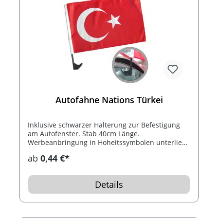
Autofahne Nations Türkei
Inklusive schwarzer Halterung zur Befestigung
am Autofenster. Stab 40cm Länge.
Werbeanbringung in Hoheitssymbolen unterliegt
dem Flaggenrecht. Bitte erfragen Sie die
ab
0,44 €*
Möglichkeiten zur Werbeanbringung oder
informieren Sie sich in den allgemeinen
Gesetzestexten.
Details