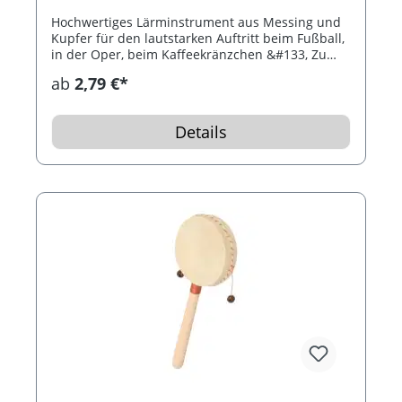
Hochwertiges Lärminstrument aus Messing und
Kupfer für den lautstarken Auftritt beim Fußball,
in der Oper, beim Kaffeekränzchen &#133, Zu
Risiken und Nebenwirkungen fragen Sie bitte
ab
2,79 €*
Ihren Ohrenarzt!
Details