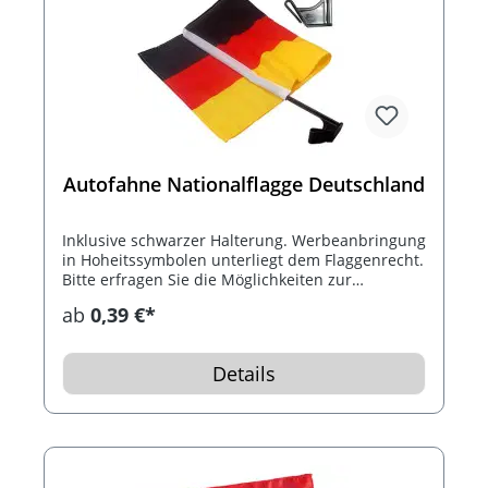
Autofahne Nationalflagge Deutschland
Inklusive schwarzer Halterung. Werbeanbringung
in Hoheitssymbolen unterliegt dem Flaggenrecht.
Bitte erfragen Sie die Möglichkeiten zur
Werbeanbringung oder informieren Sie sich in
ab
0,39 €*
den allgemeinen Gesetzestexten. Stab 40cm
Länge.
Details