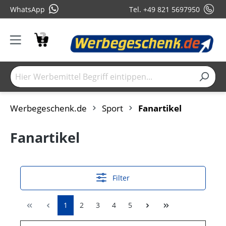
WhatsApp
Tel. +49 821 5697950
Werbegeschenk.de
Sport
Fanartikel
Fanartikel
Filter
1
2
3
4
5