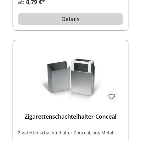
ab
0,79 €*
kann mit einem Digitaldruck bedruckt werden,
allover in Foto- Qualität.
Details
Zigarettenschachtelhalter Conceal
Zigarettenschachtelhalter Conceal, aus Metall.