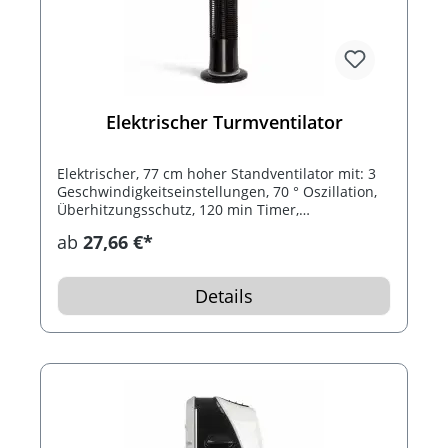
Elektrischer Turmventilator
Elektrischer, 77 cm hoher Standventilator mit: 3
Geschwindigkeitseinstellungen, 70 ° Oszillation,
Überhitzungsschutz, 120 min Timer,
Kabelaufbewahrung und rutschfesten Füßen. In
ab
27,66 €*
heißen Sommernächten verwenden und ein
tiefes Gefühl von Komfort genießen…
Details