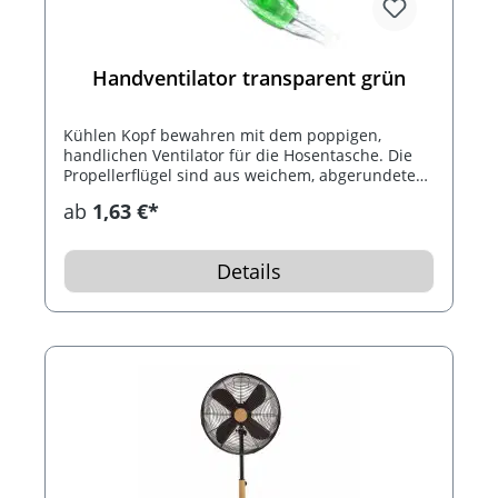
Handventilator transparent grün
Kühlen Kopf bewahren mit dem poppigen,
handlichen Ventilator für die Hosentasche. Die
Propellerflügel sind aus weichem, abgerundetem
Kunststoff und sind somit ungefährlich, auch
ab
1,63 €*
wenn der Ventilator eingeschaltet ist. Mit Kordel
zum Umhängen.
Details