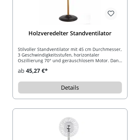
Holzveredelter Standventilator
Stilvoller Standventilator mit 45 cm Durchmesser,
3 Geschwindigkeitsstufen, horizontaler
Oszillierung 70° und geräuschlosem Motor. Dank
intigrierter Kipp-und Höhenverstellbarkeit (130
ab
45,27 €*
cm), passt sich der Ventilator mit seinen
individuellen Einstellmöglichkeiten an Ihre
Bedürfnisse an.
Details