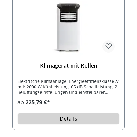
Klimagerät mit Rollen
Elektrische Klimaanlage (Energieeffizienzklasse A)
mit: 2000 W Kühlleistung, 65 dB Schallleistung, 2
Belüftungseinstellungen und einstellbarer
Temperatur von 15°C bis 31°C . Die Klimaanlage
ab
225,79 €*
ist geeignet für eine Fläche von bis zu 20 m2 und
kann mit der Fernbedienung ferngesteuert
werden. Zudem besitzt diese eine
Details
Luftentfeuchter-und Belüftungsfunktion, ein
Untergestell mit 4 Rollen und ist programmierbar
bis zu 24 Stunden. Mit Zubehör inklusive:
Abluftschlauch.