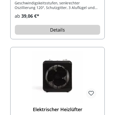
Geschwindigskeitsstufen, senkrechter
Oszillierung 120°, Schutzgitter, 3 Aluflügel und
geräuschlosem Motor. Der Ventilator ist zum
ab
39,06 €*
Lüften von großen Flächen geeignet und kann
auch als Tischventilator verwendet werden.
Details
Elektrischer Heizlüfter