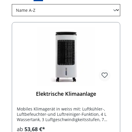
Elektrische Klimaanlage
Mobiles Klimagerät in weiss mit: Luftkühler-,
Luftbefeuchter-und Luftreiniger-Funktion, 4 L
Wassertank, 3 Luftgeschwindigkeitsstufen, 7
Stunden Timer und oszillierendes Lüftungsgitter.
ab
53,68 €*
Mit Zubehör inklusive: Fernbedienung, tragbare