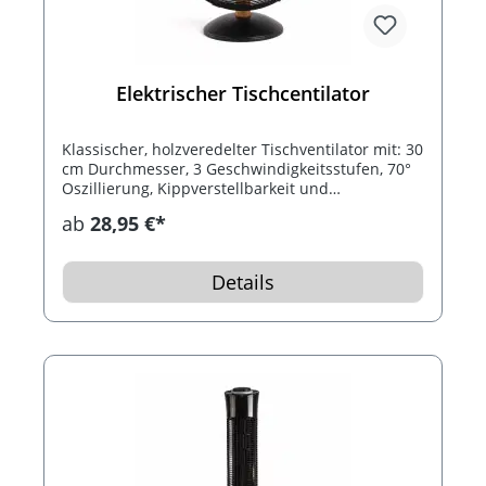
Elektrischer Tischcentilator
Klassischer, holzveredelter Tischventilator mit: 30
cm Durchmesser, 3 Geschwindigkeitsstufen, 70°
Oszillierung, Kippverstellbarkeit und
geräuschlosem Motor. An heißen
ab
28,95 €*
Sommernächten verwenden und ein tiefes
Gefühl von Komfort genießen…
Details