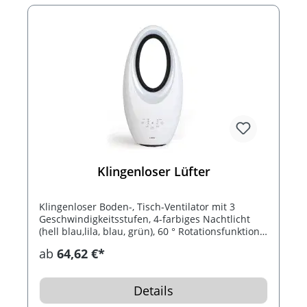
Klingenloser Lüfter
Klingenloser Boden-, Tisch-Ventilator mit 3
Geschwindigkeitsstufen, 4-farbiges Nachtlicht
(hell blau,lila, blau, grün), 60 ° Rotationsfunktion
und Timer (bis zu 7,5 Stunden). Mit Zubehör
ab
64,62 €*
inklusive: Fernbedienung. Der Ventilator macht
sich ideal auf Ihrem Schreibtisch, im
Schlafzimmer, Küche oder Wohnzimmer...
Details