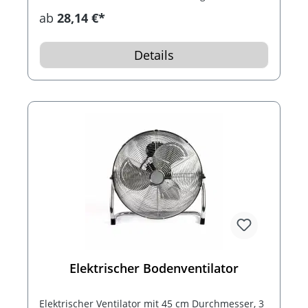
Wand oder Deck montiert werden und ist
ab
28,14 €*
Spritzwasser geschützt. Optimal für kühle
Abende auf der Terrasse oder dem Balkon...
Details
Elektrischer Bodenventilator
Elektrischer Ventilator mit 45 cm Durchmesser, 3