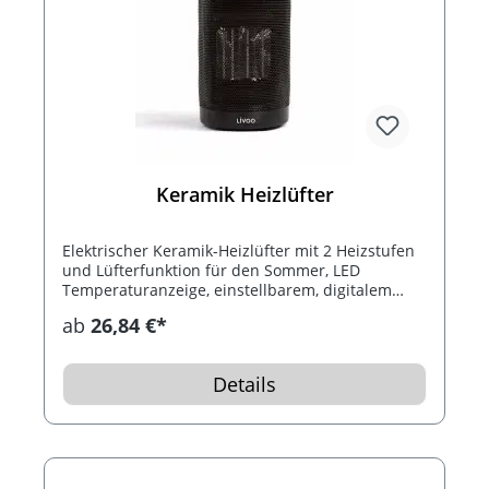
Keramik Heizlüfter
Elektrischer Keramik-Heizlüfter mit 2 Heizstufen
und Lüfterfunktion für den Sommer, LED
Temperaturanzeige, einstellbarem, digitalem
Thermostat von 16 bis 37 °C und 75 °
ab
26,84 €*
Oszillationsfunktion. Dank 9 Stunden Timer,
Überhitzungsschutz und automatischer
Abschaltung, ohne Bedenken den Wohnbereich
Details
heizen.