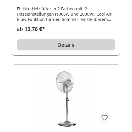
Elektro-Heizlüfter in 2 Farben mit: 2
Hitzeeinstellungen (1000W und 2000W), Cool Air
Blow-Funktion für den Sommer, einstellbarem
Thermostat, Überhitzungsschutz und
ab
13,76 €*
Sicherheitsabschaltung. Optimal zum Aufheizen
des Wohnbereichs an kalten Tagen aber auch
zum Kühlen an warmen Tagen...
Details