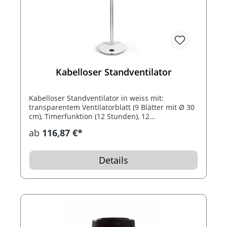
Kabelloser Standventilator
Kabelloser Standventilator in weiss mit:
transparentem Ventilatorblatt (9 Blätter mit Ø 30
cm), Timerfunktion (12 Stunden), 12
Geschwindigkeitsstufen, 3 Windarten (Natur,
ab
116,87 €*
Schlaf, Normal) und automatischer Rotation (30°,
60°, 90° oder 120°). Das integrierte Akku liefert
mit einer vollen Ladung ca. 10 Stunden Laufzeit.
Details
Mit Zubehör inklusive: Fernbedienung. Ideal für
Camping, Picknick, Urlaub & Grillen.