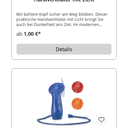
Mit kühlem Kopf sicher am Weg bleiben. Dieser
praktische Handventilator mit Licht bringt Sie
auch bei Dunkelheit ans Ziel. Im modernen
transparent-farbigen Design. Inklusive Öse für
ab
1,00 €*
Band zum Umhängen.Lieferung ohne Batterien
im Standardeinzelkarton.
Details